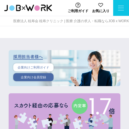
ご利用ガイド
お気に入り
医療法人 桂寿会 桂寿クリニック | 医療 介護の求人・転職ならJOB x WORK
採用担当者様へ
企業向けご利用ガイド
企業向け会員登録