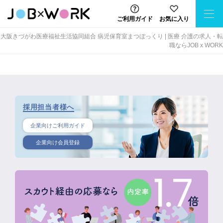
ご利用ガイド
お気に入り
大阪きづがわ医療福祉生活協同組合 病児保育室まつぼっくり | 医療 介護の求人・転
職ならJOB x WORK
採用担当者様へ
企業向けご利用ガイド
企業向け会員登録