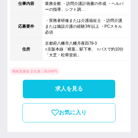
仕事内容
業務全般 ・訪問介護計画書の作成 ・ヘルパ
ーの指導、シフト調…
・実務者研修または介護福祉士 ・訪問介護
応募要件
または施設介護の経験3年以上 ・PCスキル
必須
京都府八幡市八幡月夜田79-3
住所
○京阪本線「樟葉」駅下車、 ○バスで約10分
「大芝・松華堂前」
勤続支援金 正社員：35,000円
求人を見る
お気に入り