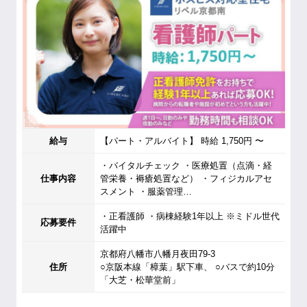
給与
【パート・アルバイト】 時給 1,750円 〜
・バイタルチェック ・医療処置（点滴・経
仕事内容
管栄養・褥瘡処置など） ・フィジカルアセ
スメント ・服薬管理…
・正看護師 ・病棟経験1年以上 ※ミドル世代
応募要件
活躍中
京都府八幡市八幡月夜田79-3
住所
○京阪本線「樟葉」駅下車、 ○バスで約10分
「大芝・松華堂前」