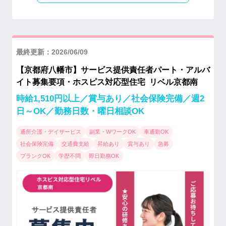
最終更新：2026/06/09
【京都府八幡市】サービス提供責任者パート・アルバ
イト募集要項・ホスピス対応型住宅 リベル京都南
時給1,510円以上／賞与あり／社会保険完備／週2
日～OK／勤務日数・曜日相談OK
通所介護・デイサービス
副業・WワークOK
車通勤OK
社会保険完備
交通費支給
昇給あり
賞与あり
急募
ブランクOK
学歴不問
即日勤務OK