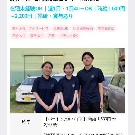
在宅未経験OK｜週1日・1日4h～OK｜時給1,500円
～2,200円｜昇給・賞与あり
通所介護・デイサービス
車通勤OK
社会保険完備
交通費支給
昇給あり
賞与あり
急募
ブランクOK
【パート・アルバイト】 時給 1,500円 〜
給与
2,200円