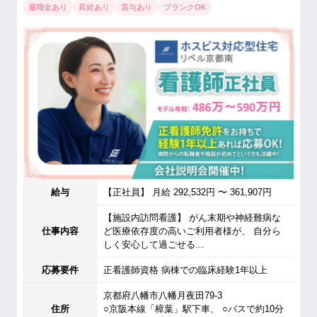
退職金あり
昇給あり
賞与あり
ブランクOK
給与
【正社員】 月給 292,532円 〜 361,907円
【施設内訪問看護】 がん末期や神経難病な
仕事内容
ど医療依存度の高いご利用者様が、 自分ら
しく安心して過ごせる…
応募要件
正看護師資格 病棟での臨床経験1年以上
京都府八幡市八幡月夜田79-3
住所
○京阪本線「樟葉」駅下車、 ○バスで約10分