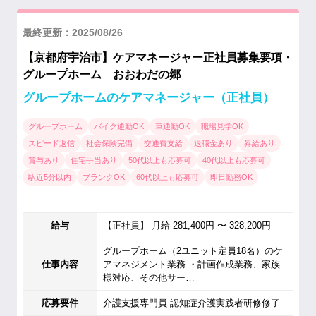
最終更新：2025/08/26
【京都府宇治市】ケアマネージャー正社員募集要項・
グループホーム おおわだの郷
グループホームのケアマネージャー（正社員）
グループホーム
バイク通勤OK
車通勤OK
職場見学OK
スピード返信
社会保険完備
交通費支給
退職金あり
昇給あり
賞与あり
住宅手当あり
50代以上も応募可
40代以上も応募可
駅近5分以内
ブランクOK
60代以上も応募可
即日勤務OK
給与
【正社員】 月給 281,400円 〜 328,200円
グループホーム（2ユニット定員18名）のケ
仕事内容
アマネジメント業務 ・計画作成業務、家族
様対応、その他サー…
応募要件
介護支援専門員 認知症介護実践者研修修了