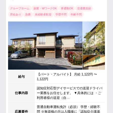
グループホーム
副業・WワークOK
車通勤OK
交通費支給
昇給あり
急募
未経験者歓迎
学歴不問
年齢不問
【パート・アルバイト】 月給 1,122円 〜
給与
1,122円
認知症対応型デイサービスでの送迎ドライバ
仕事内容
ー業務をお任せします。 ▼具体的には ・ご
利用者様の送迎（自…
普通自動車運転免許（必須） 学歴・経験不
応募要件
問 ※無資格の方は入職後に「認知症介護基