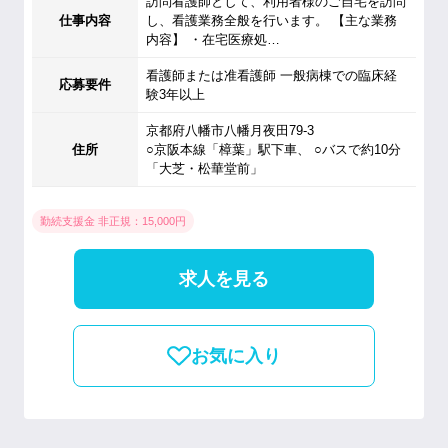
訪問看護師として、利用者様のご自宅を訪問
仕事内容
し、看護業務全般を行います。 【主な業務
内容】 ・在宅医療処…
看護師または准看護師 一般病棟での臨床経
応募要件
験3年以上
京都府八幡市八幡月夜田79-3
住所
○京阪本線「樟葉」駅下車、 ○バスで約10分
「大芝・松華堂前」
勤続支援金 非正規：15,000円
求人を見る
お気に入り