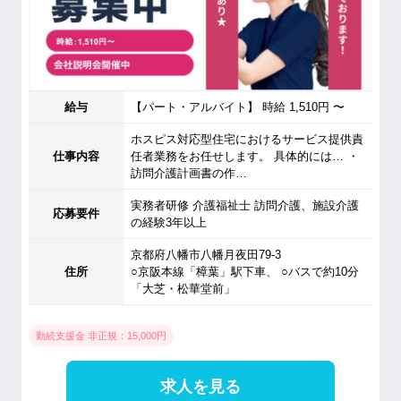
給与
【パート・アルバイト】 時給 1,510円 〜
ホスピス対応型住宅におけるサービス提供責
仕事内容
任者業務をお任せします。 具体的には… ・
訪問介護計画書の作…
実務者研修 介護福祉士 訪問介護、施設介護
応募要件
の経験3年以上
京都府八幡市八幡月夜田79-3
住所
○京阪本線「樟葉」駅下車、 ○バスで約10分
「大芝・松華堂前」
勤続支援金 非正規：15,000円
求人を見る