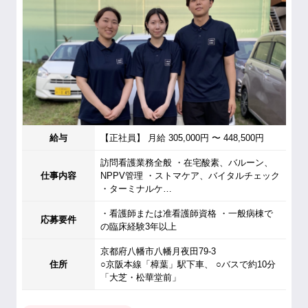
給与
【正社員】 月給 305,000円 〜 448,500円
訪問看護業務全般 ・在宅酸素、バルーン、
仕事内容
NPPV管理 ・ストマケア、バイタルチェック
・ターミナルケ…
・看護師または准看護師資格 ・一般病棟で
応募要件
の臨床経験3年以上
京都府八幡市八幡月夜田79-3
住所
○京阪本線「樟葉」駅下車、 ○バスで約10分
「大芝・松華堂前」