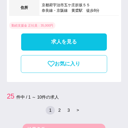
京都府宇治市五ケ庄折坂５５
住所
奈良線・京阪線 黄檗駅 徒歩8分
勤続支援金 正社員：35,000円
求人を見る
お気に入り
25
件中 / 1 ～ 10件の求人
1
2
3
>