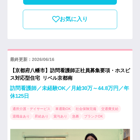
お気に入り
最終更新：2026/06/16
【京都府八幡市】訪問看護師正社員募集要項・ホスピ
ス対応型住宅 リベル京都南
訪問看護師／未経験OK／月給30万～44.8万円／年
休125日
通所介護・デイサービス
車通勤OK
社会保険完備
交通費支給
退職金あり
昇給あり
賞与あり
急募
ブランクOK