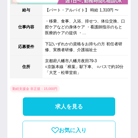
給与
【パート・アルバイト】 時給 1,310円 〜
・移乗、食事、入浴、排せつ、体位交換、口
仕事内容
腔ケアなどの身体ケア ・看護師指示のもと
医療的ケアの提供 ・…
下記いずれかの資格をお持ちの方 初任者研
応募要件
修、実務者研修、介護福祉士
京都府八幡市八幡月夜田79-3
住所
○京阪本線「樟葉」駅下車、 ○バスで約10分
「大芝・松華堂前」
勤続支援金 非正規：15,000円
求人を見る
お気に入り