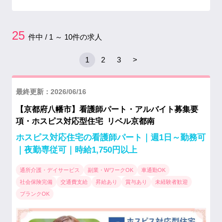
25
件中 / 1 ～ 10件の求人
1
2
3
>
最終更新：2026/06/16
【京都府八幡市】看護師パート・アルバイト募集要
項・ホスピス対応型住宅 リベル京都南
ホスピス対応住宅の看護師パート｜週1日～勤務可
｜夜勤専従可｜時給1,750円以上
通所介護・デイサービス
副業・WワークOK
車通勤OK
社会保険完備
交通費支給
昇給あり
賞与あり
未経験者歓迎
ブランクOK