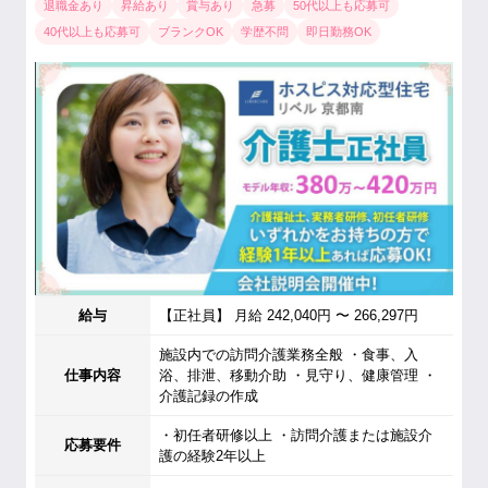
退職金あり
昇給あり
賞与あり
急募
50代以上も応募可
40代以上も応募可
ブランクOK
学歴不問
即日勤務OK
給与
【正社員】 月給 242,040円 〜 266,297円
施設内での訪問介護業務全般 ・食事、入
仕事内容
浴、排泄、移動介助 ・見守り、健康管理 ・
介護記録の作成
・初任者研修以上 ・訪問介護または施設介
応募要件
護の経験2年以上