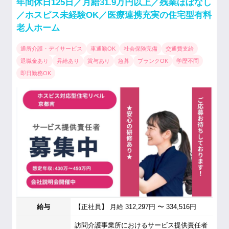
年間休日125日／月給31.9万円以上／残業ほぼなし
／ホスピス未経験OK／医療連携充実の住宅型有料
老人ホーム
通所介護・デイサービス
車通勤OK
社会保険完備
交通費支給
退職金あり
昇給あり
賞与あり
急募
ブランクOK
学歴不問
即日勤務OK
給与
【正社員】 月給 312,297円 〜 334,516円
訪問介護事業所におけるサービス提供責任者