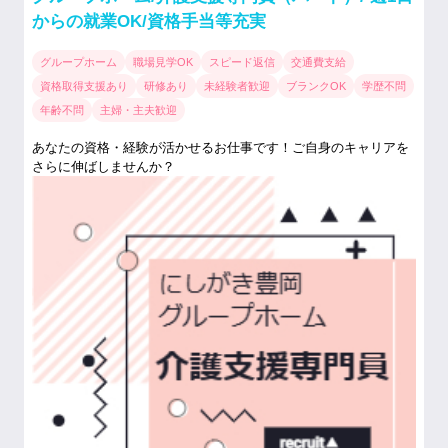
からの就業OK/資格手当等充実
グループホーム
職場見学OK
スピード返信
交通費支給
資格取得支援あり
研修あり
未経験者歓迎
ブランクOK
学歴不問
年齢不問
主婦・主夫歓迎
あなたの資格・経験が活かせるお仕事です！ご自身のキャリアを
さらに伸ばしませんか？