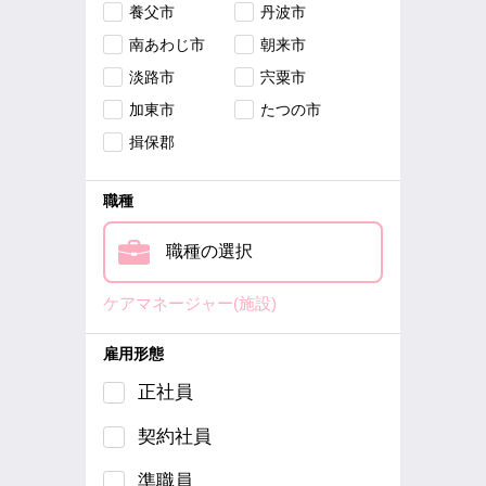
養父市
丹波市
南あわじ市
朝来市
淡路市
宍粟市
加東市
たつの市
揖保郡
職種
職種の選択
ケアマネージャー(施設)
雇用形態
正社員
契約社員
準職員