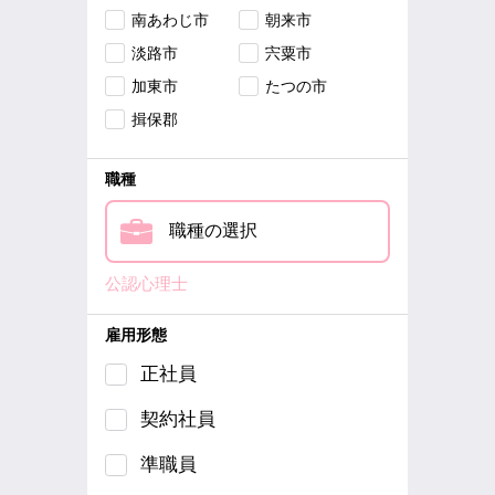
南あわじ市
朝来市
淡路市
宍粟市
加東市
たつの市
揖保郡
職種
職種の選択
公認心理士
雇用形態
正社員
契約社員
準職員