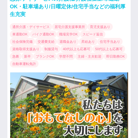
OK・駐車場あり/日曜定休/住宅手当などの福利厚
生充実
通所介護・デイサービス
居宅介護支援事業所
育児支援あり
車通勤OK
バイク通勤OK
職場見学OK
スピード返信
社会保険完備
交通費支給
退職金あり
昇給あり
住宅手当あり
資格取得支援あり
制服貸与
40代以上も応募可
50代以上も応募可
急募
新卒
ブランクOK
学歴不問
主婦・主夫歓迎
即日勤務OK
自動車運転免許