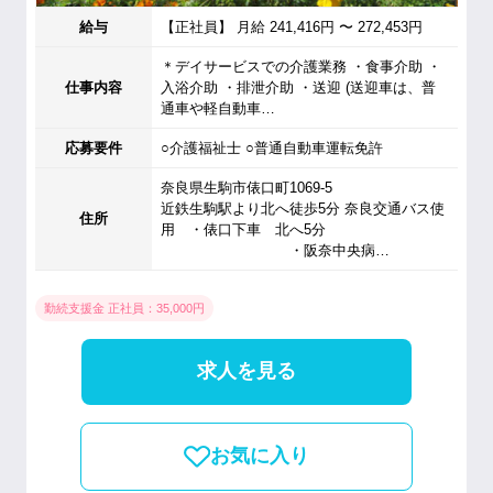
給与
【正社員】 月給 241,416円 〜 272,453円
＊デイサービスでの介護業務 ・食事介助 ・
仕事内容
入浴介助 ・排泄介助 ・送迎 (送迎車は、普
通車や軽自動車…
応募要件
○介護福祉士 ○普通自動車運転免許
奈良県生駒市俵口町1069-5
近鉄生駒駅より北へ徒歩5分 奈良交通バス使
住所
用 ・俵口下車 北へ5分
・阪奈中央病…
勤続支援金 正社員：35,000円
求人を見る
お気に入り