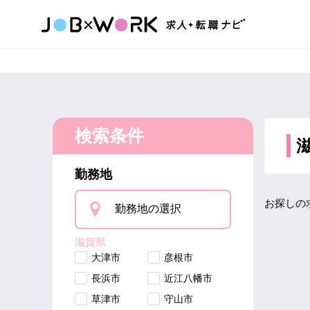
検索条件
勤務地
お探しの
勤務地の選択
滋賀県
大津市
彦根市
長浜市
近江八幡市
草津市
守山市