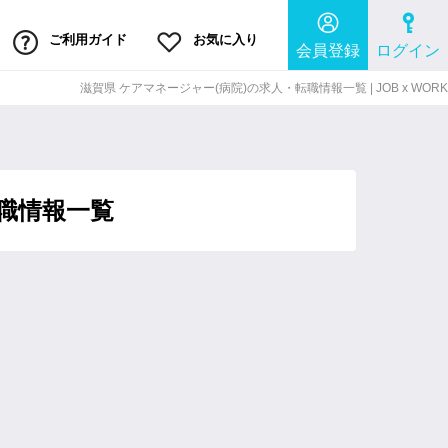
ご利用ガイド
お気に入り
会員登録
ログイン
滋賀県 ケアマネージャー(病院)の求⼈・転職情報⼀覧 | JOB x WORK
転職情報一覧