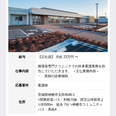
給与
【正社員】 月給 23万円 〜
循環器専門クリニックでの外来看護業務を担
仕事内容
当していただきます。 ＜主な業務内容＞
・ 医師の診療補助 …
応募要件
看護師
茨城県神栖市太田4646-1
○関東鉄道バス：利根川線 西宝山停留所よ
住所
り約500m 徒歩 7分 ○神栖市コミュニティ
バス：系統4 …