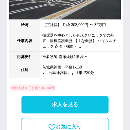
給与
【正社員】 月給 308,000円 〜 32万円
循環器を中心とした有床クリニックでの外
仕事内容
来・病棟看護業務 【主な業務】 バイタルチ
ェック 点滴・採血・…
応募要件
准看護師 臨床経験1年以上
茨城県神栖市平泉1-168
住所
○「鹿島神宮駅」より車で30分
勤続支援金 正社員：35,000円
求人を見る
お気に入り