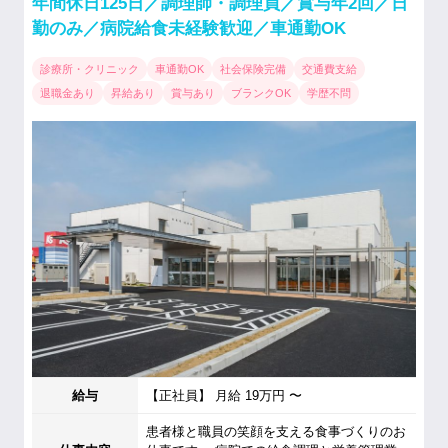
年間休日125日／調理師・調理員／賞与年2回／日
勤のみ／病院給食未経験歓迎／車通勤OK
診療所・クリニック
車通勤OK
社会保険完備
交通費支給
退職金あり
昇給あり
賞与あり
ブランクOK
学歴不問
給与
【正社員】 月給 19万円 〜
患者様と職員の笑顔を支える食事づくりのお