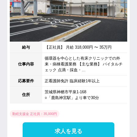
給与
【正社員】 月給 318,000円 〜 35万円
循環器を中心とした有床クリニックでの外
仕事内容
来・病棟看護業務 【主な業務】 バイタルチ
ェック 点滴・採血・…
応募要件
正看護師免許 臨床経験1年以上
茨城県神栖市平泉1-168
住所
○「鹿島神宮駅」より車で30分
勤続支援金 正社員：35,000円
求人を見る