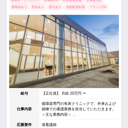
診療所・クリニック
車通勤OK
社会保険完備
交通費支給
退職金あり
昇給あり
賞与あり
未経験者歓迎
ブランクOK
給与
【正社員】 月給 20万円 〜
循環器専門の有床クリニックで、外来および
仕事内容
病棟での看護業務を担当していただきます。
＜主な業務内容＞ …
応募要件
准看護師