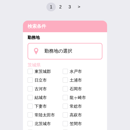
1
2
3
>
検索条件
勤務地
勤務地の選択
茨城県
東茨城郡
水戸市
日立市
土浦市
古河市
石岡市
結城市
龍ヶ崎市
下妻市
常総市
常陸太田市
高萩市
北茨城市
笠間市