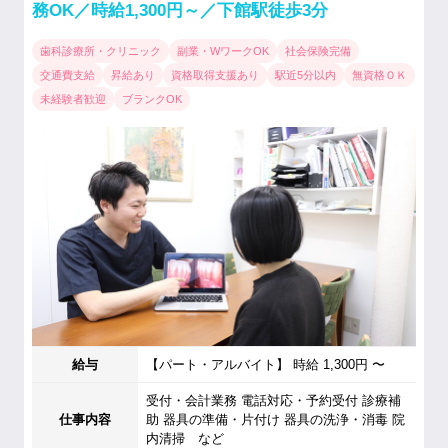
務OK／時給1,300円～／下館駅徒歩3分
歯科診療所・クリニック
副業・WワークOK
社会保険完備
交通費支給
昇給あり
資格取得支援あり
駅近5分以内
無資格ＯＫ
未経験者歓迎
ブランクOK
給与
【パート・アルバイト】 時給 1,300円 〜
受付・会計業務 電話対応・予約受付 診療補
仕事内容
助 器具の準備・片付け 器具の洗浄・消毒 院
内清掃 など