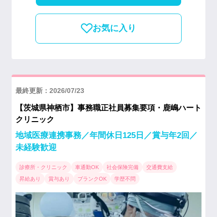
お気に入り
最終更新：2026/07/23
【茨城県神栖市】事務職正社員募集要項・鹿嶋ハート
クリニック
地域医療連携事務／年間休日125日／賞与年2回／
未経験歓迎
診療所・クリニック
車通勤OK
社会保険完備
交通費支給
昇給あり
賞与あり
ブランクOK
学歴不問