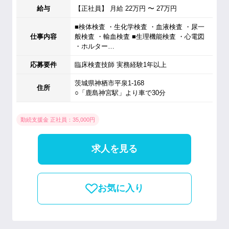
給与
【正社員】 月給 22万円 〜 27万円
■検体検査 ・生化学検査 ・血液検査 ・尿一
仕事内容
般検査 ・輸血検査 ■生理機能検査 ・心電図
・ホルター…
応募要件
臨床検査技師 実務経験1年以上
茨城県神栖市平泉1-168
住所
○「鹿島神宮駅」より車で30分
勤続支援金 正社員：35,000円
求人を見る
お気に入り