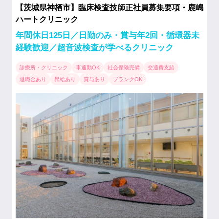
【茨城県神栖市】臨床検査技師正社員募集要項・鹿嶋
ハートクリニック
年間休日125日／日勤のみ・賞与年2回・循環器未
経験歓迎／超音波検査が学べるクリニック
診療所・クリニック
車通勤OK
社会保険完備
交通費支給
退職金あり
昇給あり
賞与あり
ブランクOK