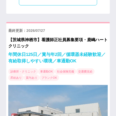
最終更新：2026/07/27
【茨城県神栖市】看護師正社員募集要項・鹿嶋ハート
クリニック
年間休日125日／賞与年2回／循環器未経験歓迎／
有給取得しやすい環境／車通勤OK
診療所・クリニック
車通勤OK
社会保険完備
交通費支給
昇給あり
賞与あり
ブランクOK