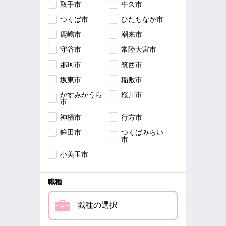
取手市
牛久市
つくば市
ひたちなか市
鹿嶋市
潮来市
守谷市
常陸大宮市
那珂市
筑西市
坂東市
稲敷市
かすみがうら
桜川市
市
神栖市
行方市
鉾田市
つくばみらい
市
小美玉市
職種
職種の選択