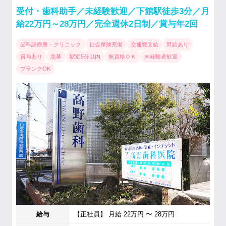
受付・歯科助手／未経験歓迎／下館駅徒歩3分／月
給22万円～28万円／完全週休2日制／賞与年2回
歯科診療所・クリニック
社会保険完備
交通費支給
昇給あり
賞与あり
急募
駅近5分以内
無資格ＯＫ
未経験者歓迎
ブランクOK
給与
【正社員】 月給 22万円 〜 28万円