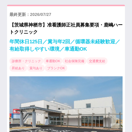
最終更新：2026/07/27
【茨城県神栖市】准看護師正社員募集要項・鹿嶋ハー
トクリニック
年間休日125日／賞与年2回／循環器未経験歓迎／
有給取得しやすい環境／車通勤OK
診療所・クリニック
車通勤OK
社会保険完備
交通費支給
昇給あり
賞与あり
ブランクOK