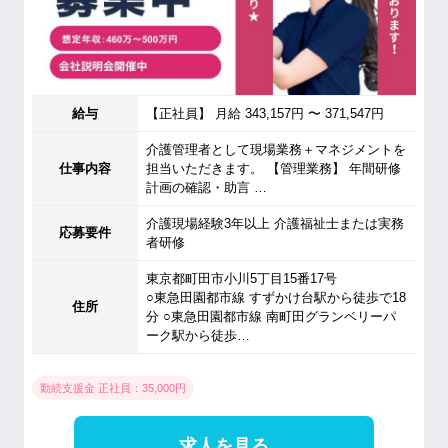
給与
【正社員】 月給 343,157円 〜 371,547円
介護管理者として現場業務＋マネジメントを
仕事内容
担当いただきます。 【管理業務】 年間研修
計画の確認・助言 …
介護現場経験3年以上 介護福祉士または実務
応募要件
者研修
東京都町田市小川5丁目15番17号
○東急田園都市線 すずかけ台駅から徒歩で18
住所
分 ○東急田園都市線 南町田グランベリーパ
ーク駅から徒歩…
勤続支援金 正社員：35,000円
求人を見る