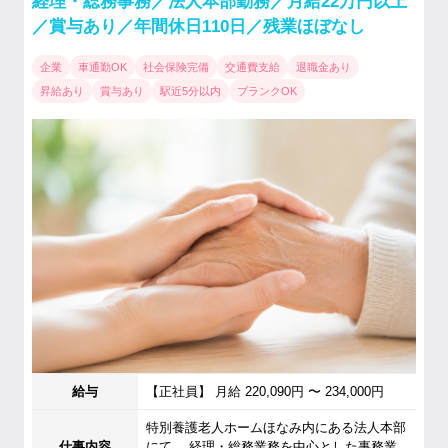
経理・総務事務／法人本部勤務／月給22万円以上
／賞与あり／年間休日110日／残業ほぼなし
企業
車通勤OK
社会保険完備
交通費支給
退職金あり
昇給あり
賞与あり
駅近5分以内
ブランクOK
給与
【正社員】 月給 220,090円 〜 234,000円
特別養護老人ホームほなみ内にある法人本部
仕事内容
にて、 経理・総務業務を中心とした事務業