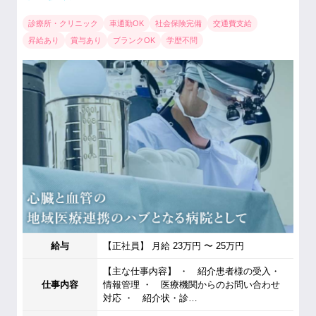
診療所・クリニック
車通勤OK
社会保険完備
交通費支給
昇給あり
賞与あり
ブランクOK
学歴不問
給与
【正社員】 月給 23万円 〜 25万円
【主な仕事内容】 ・ 紹介患者様の受入・
仕事内容
情報管理 ・ 医療機関からのお問い合わせ
対応 ・ 紹介状・診…