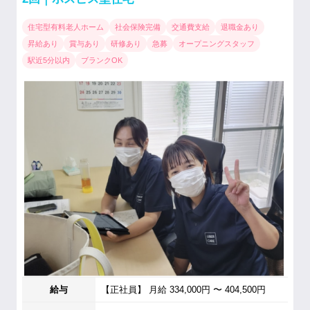
住宅型有料老人ホーム
社会保険完備
交通費支給
退職金あり
昇給あり
賞与あり
研修あり
急募
オープニングスタッフ
駅近5分以内
ブランクOK
給与
【正社員】 月給 334,000円 〜 404,500円