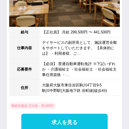
給与
【正社員】 月給 299,500円 〜 441,500円
デイサービスの副所長として、施設運営全般
仕事内容
をサポートしていただきます。 【具体的に
は】 ・利用者様、ご…
【必須】 普通自動車運転免許 ※下記いずれ
応募要件
か ・介護福祉士 ・社会福祉士 ・社会福祉主
事任用資格 ・…
大阪府大阪市東住吉区駒川4丁目9-5
住所
駒川中野駅(大阪地下鉄 谷町線)徒歩4分
勤続支援金 正社員：35,000円
求人を見る