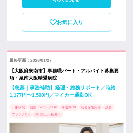
お気に入り
最終更新：2026/01/27
【大阪府泉南市】事務職パート・アルバイト募集要
項・泉南大阪晴愛病院
【急募｜事務補助】経理・総務サポート／時給
1,177円〜1,500円／マイカー通勤OK
一般病院
副業・WワークOK
車通勤OK
社会保険完備
急募
ブランクOK
60代以上も応募可