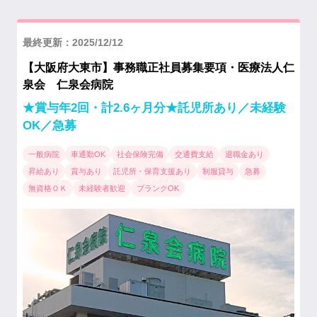
最終更新：2025/12/12
【大阪府大東市】事務職正社員募集要項・医療法人仁
泉会 仁泉会病院
★賞与年2回・計2.6ヶ月分★託児所あり／未経験
OK／急募
一般病院
車通勤OK
社会保険完備
交通費支給
退職金あり
昇給あり
賞与あり
託児所・保育支援あり
制服貸与
急募
無資格ＯＫ
未経験者歓迎
ブランクOK