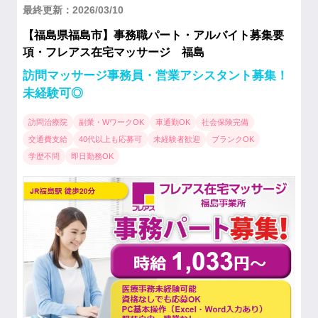
最終更新：2026/03/10
【福島県福島市】事務職パート・アルバイト募集要
項・フレアス在宅マッサージ 福島
訪問マッサージ事務員・営業アシスタント募集！
未経験可◎
訪問治療院
副業・WワークOK
車通勤OK
社会保険完備
交通費支給
40代以上も応募可
未経験者歓迎
ブランクOK
学歴不問
即日勤務OK