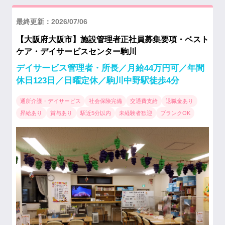
最終更新：2026/07/06
【大阪府大阪市】施設管理者正社員募集要項・ベスト
ケア・デイサービスセンター駒川
デイサービス管理者・所長／月給44万円可／年間
休日123日／日曜定休／駒川中野駅徒歩4分
通所介護・デイサービス
社会保険完備
交通費支給
退職金あり
昇給あり
賞与あり
駅近5分以内
未経験者歓迎
ブランクOK