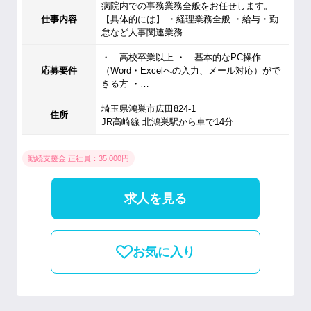
病院内での事務業務全般をお任せします。
仕事内容
【具体的には】 ・経理業務全般 ・給与・勤
怠など人事関連業務…
・ 高校卒業以上 ・ 基本的なPC操作
応募要件
（Word・Excelへの入力、メール対応）がで
きる方 ・…
埼玉県鴻巣市広田824-1
住所
JR高崎線 北鴻巣駅から車で14分
勤続支援金 正社員：35,000円
求人を見る
お気に入り