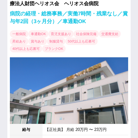
療法人財団ヘリオス会 ヘリオス会病院
病院の経理・総務事務／実働7時間・残業なし／賞
与年2回（3ヶ月分）／車通勤OK
一般病院
車通勤OK
育児支援あり
社会保険完備
交通費支給
昇給あり
賞与あり
制服貸与
50代以上も応募可
40代以上も応募可
ブランクOK
給与
【正社員】 月給 20万円 〜 23万円