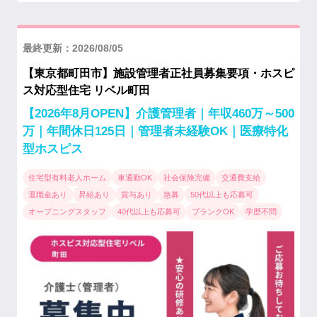
最終更新：2026/08/05
【東京都町田市】施設管理者正社員募集要項・ホスピ
ス対応型住宅 リベル町田
【2026年8月OPEN】介護管理者｜年収460万～500
万｜年間休日125日｜管理者未経験OK｜医療特化
型ホスピス
住宅型有料老人ホーム
車通勤OK
社会保険完備
交通費支給
退職金あり
昇給あり
賞与あり
急募
50代以上も応募可
オープニングスタッフ
40代以上も応募可
ブランクOK
学歴不問