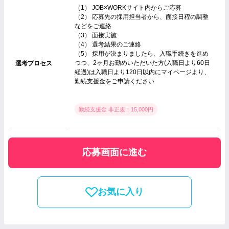
（1） JOB×WORKサイト内からご応募
（2） 応募先の採用担当者から、面接日程の調整
などをご連絡
（3） 面接実施
（4） 選考結果のご連絡
（5） 採用が決まりましたら、入職手続きを進め
つつ、2ヶ月お勤めいただいた方(入職日より60日
選考プロセス
経過)は入職日より120日以内にマイページより、
勤続支援金をご申請ください
勤続支援金 非正規：15,000円
応募画面に進む
お気に入り