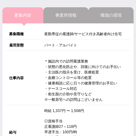
募集内容
事業所情報
職場の環境
募集職種
夜勤専従の看護師/サービス付き高齢者向け住宅
雇用形態
パート・アルバイト
＊施設内での訪問看護業務
・状態の悪化防止や、回復に向けてのお手伝い
・主治医の指示を受け、医療処置
・血糖コントロール等の処置
仕事内容
・健康相談に応じ日々の健康管理のお手伝い
・ナースコール対応
・衛生面の介助や見守りなど
※一般居宅への訪問はございません
時給 1,337円 〜 1,508円
◎資格手当
正看護師27～118円
早遅手当：100円/時
給与