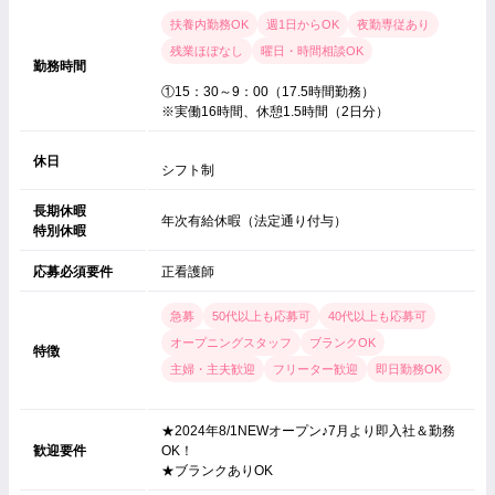
扶養内勤務OK
週1日からOK
夜勤専従あり
残業ほぼなし
曜日・時間相談OK
勤務時間
①15：30～9：00（17.5時間勤務）
※実働16時間、休憩1.5時間（2日分）
休日
シフト制
長期休暇
年次有給休暇（法定通り付与）
特別休暇
応募必須要件
正看護師
急募
50代以上も応募可
40代以上も応募可
オープニングスタッフ
ブランクOK
特徴
主婦・主夫歓迎
フリーター歓迎
即日勤務OK
★2024年8/1NEWオープン♪7月より即入社＆勤務
歓迎要件
OK！
★ブランクありOK