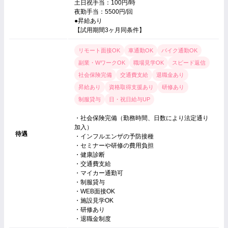
土日祝手当：100円/時
夜勤手当：5500円/回
●昇給あり
【試用期間3ヶ月同条件】
リモート面接OK
車通勤OK
バイク通勤OK
副業・WワークOK
職場見学OK
スピード返信
社会保険完備
交通費支給
退職金あり
昇給あり
資格取得支援あり
研修あり
制服貸与
日・祝日給与UP
・社会保険完備（勤務時間、日数により法定通り
加入）
待遇
・インフルエンザの予防接種
・セミナーや研修の費用負担
・健康診断
・交通費支給
・マイカー通勤可
・制服貸与
・WEB面接OK
・施設見学OK
・研修あり
・退職金制度