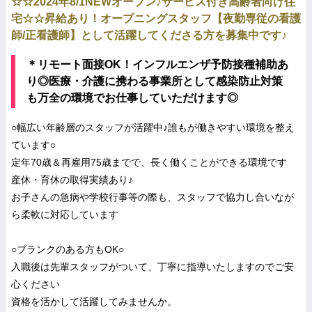
☆☆2024年8/1NEWオープン♪サービス付き高齢者向け住
宅☆☆昇給あり！オープニングスタッフ【夜勤専従の看護
師/正看護師】として活躍してくださる方を募集中です♪
＊リモート面接OK！インフルエンザ予防接種補助あ
り◎医療・介護に携わる事業所として感染防止対策
も万全の環境でお仕事していただけます◎
○幅広い年齢層のスタッフが活躍中♪誰もが働きやすい環境を整え
ています○
定年70歳＆再雇用75歳までで、長く働くことができる環境です
産休・育休の取得実績あり♪
お子さんの急病や学校行事等の際も、スタッフで協力し合いなが
ら柔軟に対応しています
○ブランクのある方もOK○
入職後は先輩スタッフがついて、丁寧に指導いたしますのでご安
心ください
資格を活かして活躍してみませんか。