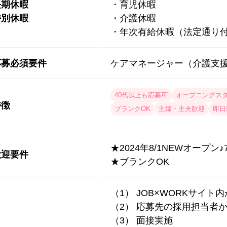
長期休暇
・育児休暇
特別休暇
・介護休暇
・年次有給休暇（法定通り
応募必須要件
ケアマネージャー（介護支
40代以上も応募可
オープニングス
特徴
ブランクOK
主婦・主夫歓迎
即日
★2024年8/1NEWオープ
歓迎要件
★ブランクOK
（1） JOB×WORKサイト
（2） 応募先の採用担当者
（3） 面接実施