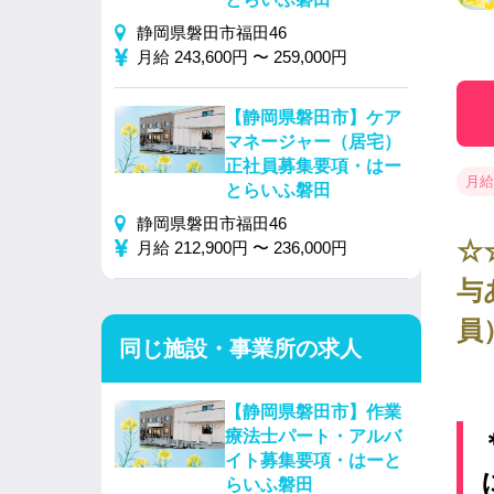
静岡県磐田市福田46
月給 243,600円 〜 259,000円
【静岡県磐田市】ケア
マネージャー（居宅）
正社員募集要項・はー
月給 
とらいふ磐田
静岡県磐田市福田46
☆
月給 212,900円 〜 236,000円
与
員
同じ施設・事業所の求人
【静岡県磐田市】作業
療法士パート・アルバ
イト募集要項・はーと
らいふ磐田