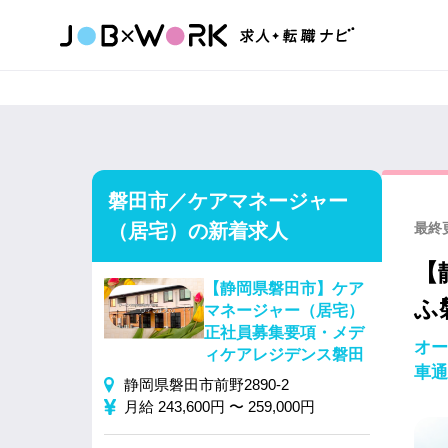
磐田市／ケアマネージャー
（居宅）の新着求人
最終更
【
【静岡県磐田市】ケア
ふ
マネージャー（居宅）
正社員募集要項・メデ
オー
ィケアレジデンス磐田
車通
静岡県磐田市前野2890-2
月給 243,600円 〜 259,000円