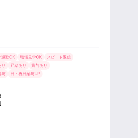
ク通勤OK
職場見学OK
スピード返信
あり
昇給あり
賞与あり
貸与
日・祝日給与UP
種
担