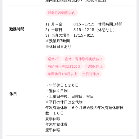
屋内受動喫煙対策あり（敷地内禁煙)
残業月20時間以内
1）月～金 8:15～17:15 休憩時間1時間
勤務時間
2）土曜日 8:15～12:15（休憩なし）
3）当直の場合 17:15～8:15
※残業月7時間
※休日日直あり
週休2日
産休・育休取得実績あり
有給消化率ほぼ100％
4週8休以上
年間休日120日以上
土日祝休み
・年間休日１２０日
・週休２日制
休日
・土曜日午後、日曜日、祝日
※平日の休日は交代制
年次有給休暇 ６ケ月経過後の年次有給休暇日
数 １０日
夏季休暇
年末年始休暇
慶弔休暇