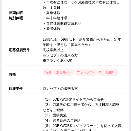
・年次有給休暇 ６ケ月経過後の年次有給休暇日
数 １０日
長期休暇
・夏季休暇
特別休暇
・年末年始休暇
・育児休業取得実績あり
・慶弔休暇
18歳以上、59歳以下（深夜業務があるため、定年
年齢を上限として募集のため）
応募必須要件
高校卒業以上
※レセプトの出来る方
※ブランクありOK
急募
無資格ＯＫ
ブランクOK
即日勤務OK
特徴
歓迎要件
◎レセプトの出来る方
（1） JOB×WORKサイト内からご応募
（2） 応募先の採用担当者から、面接日程の調整
などをご連絡
（3） 面接実施
（4） 選考結果のご連絡
（5） JOB×WORK（ジョブワーク）を使って入職
した方は、入職日から14日以内に