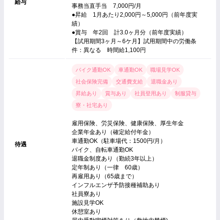
給与
事務当直手当 7,000円/月
●昇給 1月あたり2,000円～5,000円（前年度実
績）
●賞与 年2回 計3.0ヶ月分（前年度実績）
【試用期間3ヶ月～6ケ月】試用期間中の労働条
件：異なる 時間給1,100円
バイク通勤OK
車通勤OK
職場見学OK
社会保険完備
交通費支給
退職金あり
昇給あり
賞与あり
社員登用あり
制服貸与
寮・社宅あり
雇用保険、労災保険、健康保険、厚生年金
企業年金あり（確定給付年金）
車通勤OK（駐車場代：1500円/月）
待遇
バイク、自転車通勤OK
退職金制度あり（勤続3年以上）
定年制あり（一律 60歳）
再雇用あり（65歳まで）
インフルエンザ予防接種補助あり
社員寮あり
施設見学OK
休憩室あり