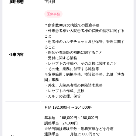
雇用形態
正社員
医療事務
＊病床数88床の病院での医療事務
・外来患者様や入院患者様の保険の請求に関する
こと
・患者様のカルテチェック及び保管、管理に関す
ること
・医師や看護師の補助に関すること
仕事内容
・受付に関する業務
・レセプトの作成や、その点検に関すること
・その他、業務に付帯する雑務等
※変更範囲：病棟事務、検診部事務、老健「博寿
園」事務
・外来、入院患者様の保険請求業務
・レセプトの作成、点検
・カルテの管理、保管
月給 192,000円 〜 204,000円
基本給 168,000円～180,000円
調整手当 24,000円
※給与額は経験年数・勤務実績などを考慮
通勤手当 月額15,000円まで