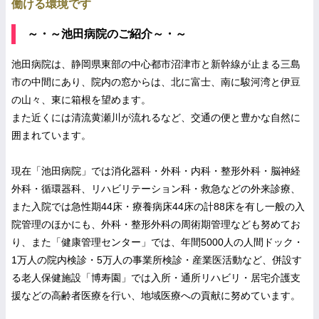
働ける環境です
～・～池田病院のご紹介～・～
池田病院は、静岡県東部の中心都市沼津市と新幹線が止まる三島
市の中間にあり、院内の窓からは、北に富士、南に駿河湾と伊豆
の山々、東に箱根を望めます。
また近くには清流黄瀬川が流れるなど、交通の便と豊かな自然に
囲まれています。
現在「池田病院」では消化器科・外科・内科・整形外科・脳神経
外科・循環器科、リハビリテーション科・救急などの外来診療、
また入院では急性期44床・療養病床44床の計88床を有し一般の入
院管理のほかにも、外科・整形外科の周術期管理なども努めてお
り、また「健康管理センター」では、年間5000人の人間ドック・
1万人の院内検診・5万人の事業所検診・産業医活動など、併設す
る老人保健施設「博寿園」では入所・通所リハビリ・居宅介護支
援などの高齢者医療を行い、地域医療への貢献に努めています。