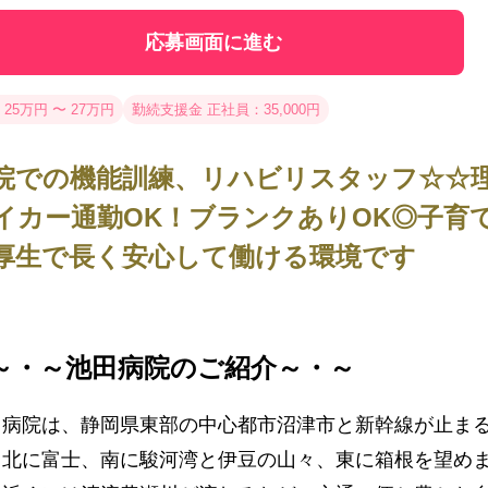
応募画面に進む
 25万円 〜 27万円
勤続支援金 正社員：35,000円
院での機能訓練、リハビリスタッフ☆☆
イカー通勤OK！ブランクありOK◎子育
厚生で長く安心して働ける環境です
～・～池田病院のご紹介～・～
田病院は、静岡県東部の中心都市沼津市と新幹線が止ま
、北に富士、南に駿河湾と伊豆の山々、東に箱根を望め