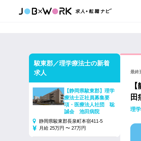
駿東郡／理学療法士の新着
求人
最終更
【
【静岡県駿東郡】理学
田
療法士正社員募集要
項・医療法人社団 聡
理学
誠会 池田病院
静岡県駿東郡長泉町本宿411-5
月給 25万円 〜 27万円