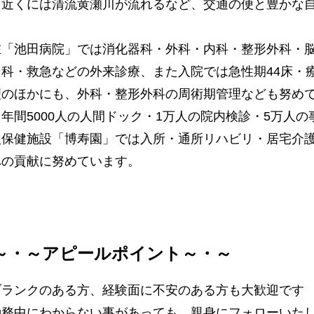
た近くには清流黄瀬川が流れるなど、交通の便と豊かな
在「池田病院」では消化器科・外科・内科・整形外科・
科・救急などの外来診療、また入院では急性期44床・療
理のほかにも、外科・整形外科の周術期管理なども努め
年間5000人の人間ドック・1万人の院内検診・5万人
人保健施設「博寿園」では入所・通所リハビリ・居宅介
への貢献に努めています。
～・～アピールポイント～・～
ブランクのある方、経験面に不安のある方も大歓迎です
勤務中にわからない事があっても、親身にフォローいたし