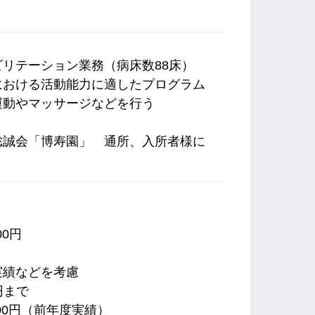
リテーション業務（病床数88床）
における活動能力に適したプログラム
運動やマッサージなどを行う
聡誠会「博寿園」 通所、入所者様に
00円
実績などを考慮
円まで
000円（前年度実績）