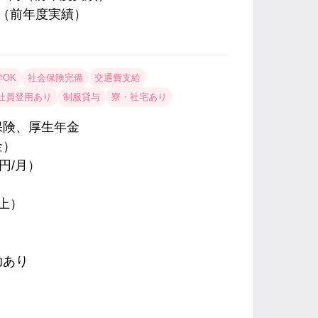
分（前年度実績）
OK
社会保険完備
交通費支給
社員登用あり
制服貸与
寮・社宅あり
保険、厚生年金
金）
円/月）
上）
助あり