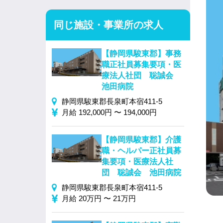
同じ施設・事業所の求人
【静岡県駿東郡】事務
職正社員募集要項・医
療法人社団 聡誠会
池田病院
静岡県駿東郡長泉町本宿411-5
月給 192,000円 〜 194,000円
【静岡県駿東郡】介護
職・ヘルパー正社員募
集要項・医療法人社
団 聡誠会 池田病院
静岡県駿東郡長泉町本宿411-5
月給 20万円 〜 21万円