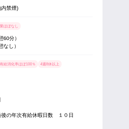
内禁煙)
業ほぼなし
憩60分）
休憩なし）
有給消化率ほぼ100％
4週8休以上
日
過後の年次有給休暇日数 １０日