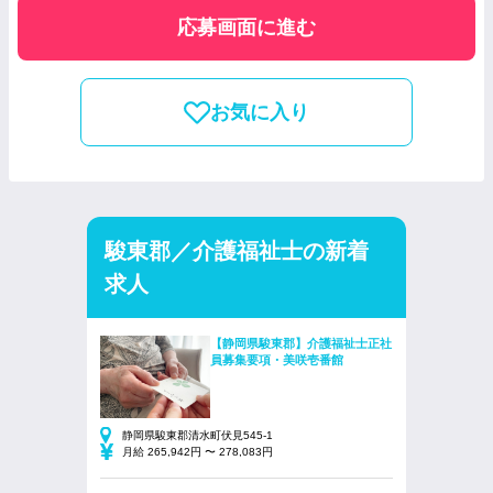
応募画面に進む
お気に入り
駿東郡／介護福祉士の新着
求人
【静岡県駿東郡】介護福祉士正社
員募集要項・美咲壱番館
静岡県駿東郡清水町伏見545-1
月給 265,942円 〜 278,083円