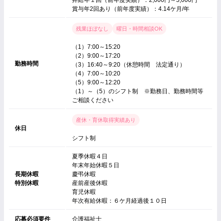
昇給年１回（前年度実績）：2,000円～5,000円
賞与年2回あり（前年度実績）：4.14ケ月/年
残業ほぼなし
曜日・時間相談OK
（1）7:00～15:20
（2）9:00～17:20
勤務時間
（3）16:40～9:20（休憩時間 法定通り）
（4）7:00～10:20
（5）9:00～12:20
（1）～（5）のシフト制 ※勤務日、勤務時間等
ご相談ください
産休・育休取得実績あり
休日
シフト制
夏季休暇４日
年末年始休暇５日
長期休暇
慶弔休暇
特別休暇
産前産後休暇
育児休暇
年次有給休暇：６ケ月経過後１０日
応募必須要件
介護福祉士