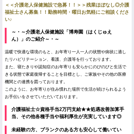
＜＜介護老人保健施設で急募！！＞＞残業ほぼなし◎介護
福祉士さん募集！！勤務時間・曜日お気軽にご相談くださ
い♪
～・～介護老人保健施設「博寿園（はくじゅえ
ん）」のご紹介～・～
温暖で快適な環境のもと、お年寄り一人一人の状態や病状に適し
たリハビリテーション、看護、介護等を行っております。
また、寝たきりや認知症のお年寄りも安らかにのびのびと生活で
きる状態で家庭復帰することを目標とし、ご家族やその他の医療
機関との連携を図っております。
このように、お年寄りが住み慣れた場所で生活が続けられるよう
お手伝いをさせていただいております。
介護福祉士☆資格手当2万円支給★★処遇改善加算手
当、その他各種手当や福利厚生が充実しています◎
未経験の方、ブランクのある方も安心して働いてい