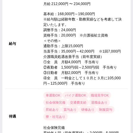
月給 212,000円 〜 234,000円
基本給：168,000円～190,000円
※給与額は経験年数・勤務実績などを考慮して決
定いたします。
調整手当：24,000円
資格手当：20,000円 ※介護福祉士資格
＜その他＞
給与
通勤手当：上限15,000円
当直手当：35,000円～42,000円 ※1回7,000円
介護職員処遇改善手当（前年度実績）
①全 員 月額4,000円 手当有り
②夜勤者 1,500円/回～2,500円/回 手当有り
③日勤者 月額2,000円 手当有り
④全 員 一時金として１０月と３月に105,000
円～125,000円 手当有り
車通勤OK
バイク通勤OK
職場見学OK
社会保険完備
交通費支給
退職金あり
昇給あり
賞与あり
研修あり
制服貸与
待遇
寮・社宅あり
社会保険完備