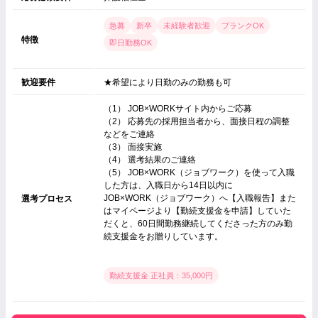
急募
新卒
未経験者歓迎
ブランクOK
特徴
即日勤務OK
歓迎要件
★希望により日勤のみの勤務も可
（1） JOB×WORKサイト内からご応募
（2） 応募先の採用担当者から、面接日程の調整
などをご連絡
（3） 面接実施
（4） 選考結果のご連絡
（5） JOB×WORK（ジョブワーク）を使って入職
した方は、入職日から14日以内に
JOB×WORK（ジョブワーク）へ【入職報告】また
選考プロセス
はマイページより【勤続支援金を申請】していた
だくと、60日間勤務継続してくださった方のみ勤
続支援金をお贈りしています。
勤続支援金 正社員：35,000円