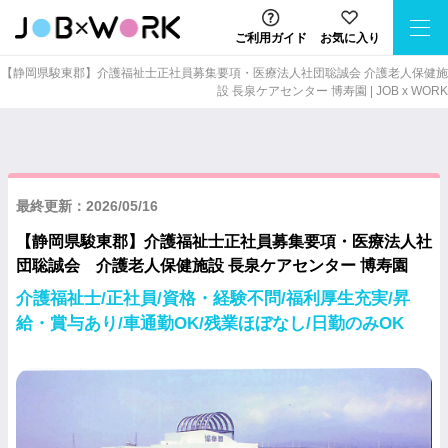
ご利用ガイド
お気に入り
【静岡県駿東郡】介護福祉士正社員募集要項・医療法人社団聡誠会 介護老人保健施
設 長泉ケアセンター 博寿園 | JOB x WORK
最終更新：2026/05/16
【静岡県駿東郡】介護福祉士正社員募集要項・医療法人社
団聡誠会 介護老人保健施設 長泉ケアセンター 博寿園
介護福祉士/正社員/資格・経験不問/福利厚生充実/昇
給・賞与あり/車通勤OK/残業ほぼなし/日勤のみOK