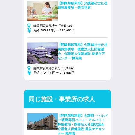
【静岡県駿東郡】介護福祉士正社
員募集要項・美咲堂庭
静岡県駿東郡清水町堂庭246-1
月給 265,942円 〜 278,083円
【静岡県駿東郡】介護福祉士正社
員募集要項・医療法人社団聡誠
会 介護老人保健施設 長泉ケア
センター 博寿園
静岡県駿東郡長泉町本宿418-1
月給 212,000円 〜 234,000円
同じ施設・事業所の求人
【静岡県駿東郡】介護職・ヘルパ
ー/夜勤専従パート・アルバイト
募集要項・医療法人社団聡誠会
介護老人保健施設 長泉ケアセン
ター 博寿園