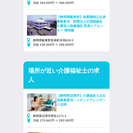
月給 294,000円 〜 394,000円
【静岡県駿東郡】准看護師正社員
募集要項・医療法人社団聡誠会
介護老人保健施設 長泉ケアセン
ター 博寿園
静岡県駿東郡長泉町本宿418-1
月給 236,000円 〜 289,000円
場所が近い介護福祉士の求
人
【静岡県沼津市】介護福祉士正社
員募集要項・メディケアレジデン
ス沼津
静岡県沼津市岡宮1271-1
月給 270,942円 〜 283,083円