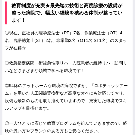
教育制度が充実★最先端の技術と高度診療の設備が
整った病院で、幅広い経験を積める体制が整ってい
ます！
◎現在、正社員の理学療法士（PT）7名、作業療法士（OT）4
名、言語聴覚士(ST）2名、非常勤2名（OT1名 ST1名）のスタッ
フが在籍☆
◎救急指定病院・術後急性期リハ・入院患者の維持リハ・訪問リ
ハなどさまざまな領域で学べる環境です！
◎94床のアットホームな環境の病院ですが、「ロボティックアー
ム」を用いた人工関節置換術など高度なオペにも対応しており、
設備も最新のものを取り揃えていますので、充実した環境でスキ
ルアップも目指せます。
◎一人ひとりに応じて教育プログラムを組んでいきますので、経
験の浅い方やブランクのある方もご安心ください。