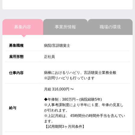
募集内容
事業所情報
職場の環境
募集職種
病院/言語聴覚士
雇用形態
正社員
病棟におけるリハビリ、言語聴覚士業務全般
仕事内容
※訪問リハビリも行っています
月給 316,000円 〜
◆年俸制：380万円～(病院経験5年)
※人事考課制度により半年に１度、年俸の見直し
給与
が行われます。
※上記月給は、 45時間分の時間外手当を含んでい
ます。
【試用期間3ヶ月同条件】