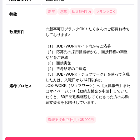
新卒
急募
駅近5分以内
ブランクOK
特徴
☆新卒可◎ブランクOK！たくさんのご応募お待ち
歓迎要件
しております♪
（1） JOB×WORKサイト内からご応募
（2） 応募先の採用担当者から、面接日程の調整
などをご連絡
（3） 面接実施
（4） 選考結果のご連絡
（5） JOB×WORK（ジョブワーク）を使って入職
した方は、入職日から14日以内に
JOB×WORK（ジョブワーク）へ【入職報告】また
選考プロセス
はマイページより【勤続支援金を申請】していた
だくと、60日間勤務継続してくださった方のみ勤
続支援金をお贈りしています。
勤続支援金 正社員：35,000円