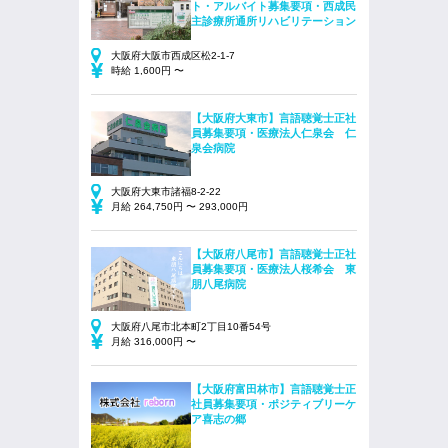
ト・アルバイト募集要項・西成民
主診療所通所リハビリテーション
大阪府大阪市西成区松2-1-7
時給 1,600円 〜
【大阪府大東市】言語聴覚士正社
員募集要項・医療法人仁泉会 仁
泉会病院
大阪府大東市諸福8-2-22
月給 264,750円 〜 293,000円
【大阪府八尾市】言語聴覚士正社
員募集要項・医療法人桜希会 東
朋八尾病院
大阪府八尾市北本町2丁目10番54号
月給 316,000円 〜
【大阪府富田林市】言語聴覚士正
社員募集要項・ポジティブリーケ
ア喜志の郷