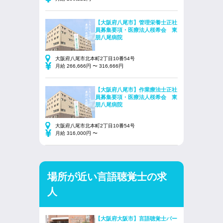
【大阪府八尾市】管理栄養士正社
員募集要項・医療法人桜希会 東
朋八尾病院
大阪府八尾市北本町2丁目10番54号
月給 266,666円 〜 316,666円
【大阪府八尾市】作業療法士正社
員募集要項・医療法人桜希会 東
朋八尾病院
大阪府八尾市北本町2丁目10番54号
月給 316,000円 〜
場所が近い言語聴覚士の求
人
【大阪府大阪市】言語聴覚士パー