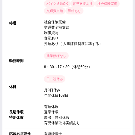
バイク通勤OK
育児支援あり
社会保険完備
交通費支給
昇給あり
社会保険完備
待遇
交通費全額支給
制服貸与
食堂あり
昇給あり（ 人事評価制度に準ずる）
残業ほぼなし
勤務時間
8：30～17：30（休憩60分）
日・祝休み
休日
月9日休み
年間休日108日
有給休暇
長期休暇
夏季休暇
特別休暇
慶弔・特別休暇
育児休業取得実績あり
応募必須要件
言語聴覚士