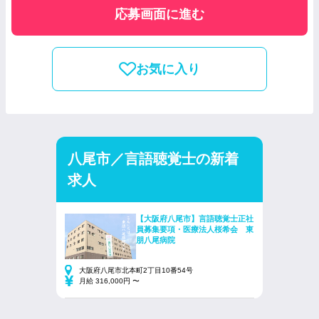
応募画面に進む
お気に入り
八尾市／言語聴覚士の新着
求人
【大阪府八尾市】言語聴覚士正社
員募集要項・医療法人桜希会 東
朋八尾病院
大阪府八尾市北本町2丁目10番54号
月給 316,000円 〜