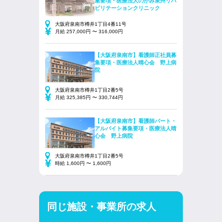
集要項・医療法人のがみ泉州リハ
ビリテーションクリニック
大阪府泉南市樽井1丁目4番11号
月給 257,000円 〜 316,000円
【大阪府泉南市】看護師正社員募
集要項・医療法人晴心会 野上病
院
大阪府泉南市樽井1丁目2番5号
月給 325,385円 〜 330,744円
【大阪府泉南市】看護師パート・
アルバイト募集要項・医療法人晴
心会 野上病院
大阪府泉南市樽井1丁目2番5号
時給 1,600円 〜 1,600円
同じ施設・事業所の求人