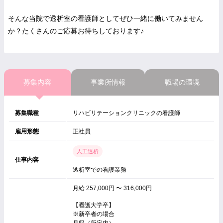
そんな当院で透析室の看護師としてぜひ一緒に働いてみません
か？たくさんのご応募お待ちしております♪
募集内容
事業所情報
職場の環境
募集職種
リハビリテーションクリニックの看護師
雇用形態
正社員
人工透析
仕事内容
透析室での看護業務
月給 257,000円 〜 316,000円
【看護大学卒】
※新卒者の場合
月収（所定内）