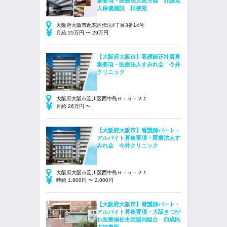
集要項・医療法人医方会 介護老
人保健施設 桔梗苑
大阪府大阪市此花区伝法4丁目3番14号
月給 25万円 〜 29万円
【大阪府大阪市】看護師正社員募
集要項・医療法人すみれ会 今井
クリニック
大阪府大阪市淀川区西中島６－５－２１
月給 26万円 〜
【大阪府大阪市】看護師パート・
アルバイト募集要項・医療法人す
みれ会 今井クリニック
大阪府大阪市淀川区西中島６－５－２１
時給 1,800円 〜 2,000円
【大阪府大阪市】看護師パート・
アルバイト募集要項・大阪きづが
わ医療福祉生活協同組合 西成民
主診療所