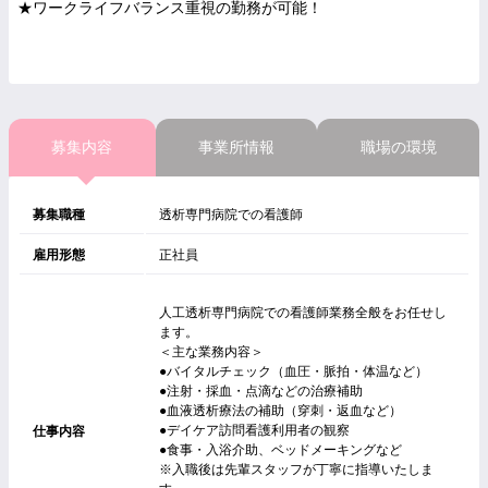
★ワークライフバランス重視の勤務が可能！
募集内容
事業所情報
職場の環境
募集職種
透析専門病院での看護師
雇用形態
正社員
人工透析専門病院での看護師業務全般をお任せし
ます。
＜主な業務内容＞
●バイタルチェック（血圧・脈拍・体温など）
●注射・採血・点滴などの治療補助
●血液透析療法の補助（穿刺・返血など）
●デイケア訪問看護利用者の観察
仕事内容
●食事・入浴介助、ベッドメーキングなど
※入職後は先輩スタッフが丁寧に指導いたしま