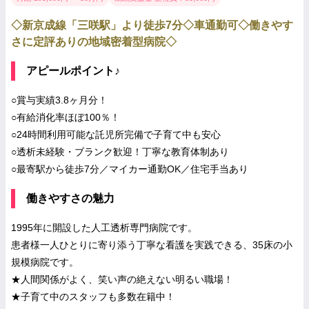
◇新京成線「三咲駅」より徒歩7分◇車通勤可◇働きやす
さに定評ありの地域密着型病院◇
アピールポイント♪
○賞与実績3.8ヶ月分！
○有給消化率ほぼ100％！
○24時間利用可能な託児所完備で子育て中も安心
○透析未経験・ブランク歓迎！丁寧な教育体制あり
○最寄駅から徒歩7分／マイカー通勤OK／住宅手当あり
働きやすさの魅力
1995年に開設した人工透析専門病院です。
患者様一人ひとりに寄り添う丁寧な看護を実践できる、35床の小
規模病院です。
★人間関係がよく、笑い声の絶えない明るい職場！
★子育て中のスタッフも多数在籍中！