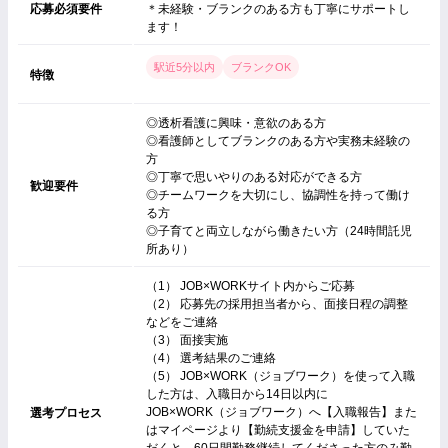
応募必須要件
＊未経験・ブランクのある方も丁寧にサポートし
ます！
駅近5分以内
ブランクOK
特徴
◎透析看護に興味・意欲のある方
◎看護師としてブランクのある方や実務未経験の
方
◎丁寧で思いやりのある対応ができる方
歓迎要件
◎チームワークを大切にし、協調性を持って働け
る方
◎子育てと両立しながら働きたい方（24時間託児
所あり）
（1） JOB×WORKサイト内からご応募
（2） 応募先の採用担当者から、面接日程の調整
などをご連絡
（3） 面接実施
（4） 選考結果のご連絡
（5） JOB×WORK（ジョブワーク）を使って入職
した方は、入職日から14日以内に
JOB×WORK（ジョブワーク）へ【入職報告】また
選考プロセス
はマイページより【勤続支援金を申請】していた
だくと、60日間勤務継続してくださった方のみ勤