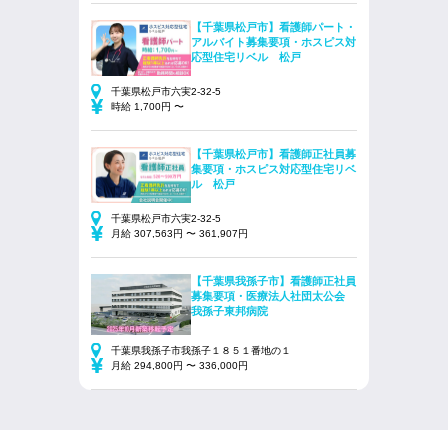
【千葉県松戸市】看護師パート・
アルバイト募集要項・ホスピス対
応型住宅リベル 松戸
千葉県松戸市六実2-32-5
時給 1,700円 〜
【千葉県松戸市】看護師正社員募
集要項・ホスピス対応型住宅リベ
ル 松戸
千葉県松戸市六実2-32-5
月給 307,563円 〜 361,907円
【千葉県我孫子市】看護師正社員
募集要項・医療法人社団太公会
我孫子東邦病院
千葉県我孫子市我孫子１８５１番地の１
月給 294,800円 〜 336,000円