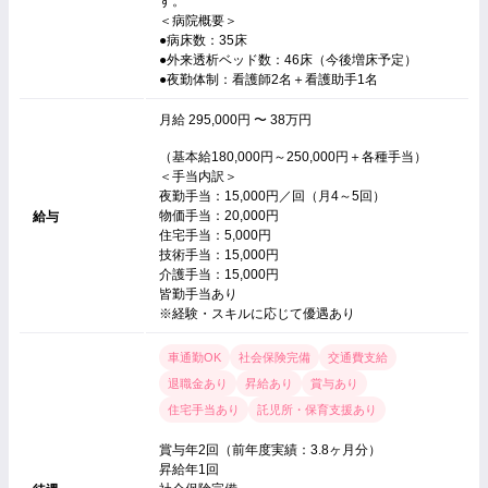
す。
＜病院概要＞
●病床数：35床
●外来透析ベッド数：46床（今後増床予定）
●夜勤体制：看護師2名＋看護助手1名
月給 295,000円 〜 38万円
（基本給180,000円～250,000円＋各種手当）
＜手当内訳＞
夜勤手当：15,000円／回（月4～5回）
物価手当：20,000円
給与
住宅手当：5,000円
技術手当：15,000円
介護手当：15,000円
皆勤手当あり
※経験・スキルに応じて優遇あり
車通勤OK
社会保険完備
交通費支給
退職金あり
昇給あり
賞与あり
住宅手当あり
託児所・保育支援あり
賞与年2回（前年度実績：3.8ヶ月分）
昇給年1回