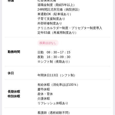
社会保険完備
待遇
退職金制度（勤続5年以上）
24時間託児所完備（病院併設）
車通勤OK（駐車場あり）
子育て支援制度あり
外部研修制度あり
クリニカルラダー制度・プリセプター制度導入
定年63歳（再雇用制度あり）
残業ほぼなし
勤務時間
日勤 08：30～17：15
夜勤 16：30～09：30
※シフト制（夜勤あり）
休日
年間休日113日（シフト制）
有給休暇（消化率ほぼ100％）
慶弔休暇
長期休暇
産休・育休
特別休暇
介護休暇
リフレッシュ休暇あり
看護師（透析経験不問）