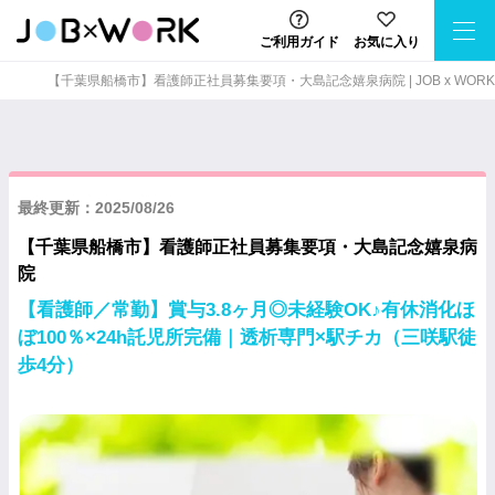
ご利用ガイド
お気に入り
【千葉県船橋市】看護師正社員募集要項・大島記念嬉泉病院 | JOB x WORK
最終更新：2025/08/26
【千葉県船橋市】看護師正社員募集要項・大島記念嬉泉病
院
【看護師／常勤】賞与3.8ヶ月◎未経験OK♪有休消化ほ
ぼ100％×24h託児所完備｜透析専門×駅チカ（三咲駅徒
歩4分）