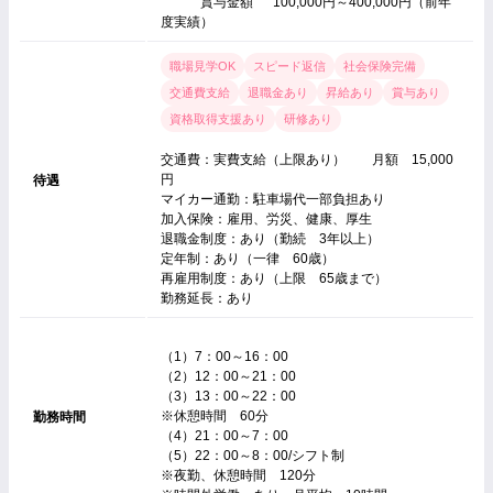
賞与金額 100,000円～400,000円（前年
度実績）
職場見学OK
スピード返信
社会保険完備
交通費支給
退職金あり
昇給あり
賞与あり
資格取得支援あり
研修あり
交通費：実費支給（上限あり） 月額 15,000
円
待遇
マイカー通勤：駐車場代一部負担あり
加入保険：雇用、労災、健康、厚生
退職金制度：あり（勤続 3年以上）
定年制：あり（一律 60歳）
再雇用制度：あり（上限 65歳まで）
勤務延長：あり
（1）7：00～16：00
（2）12：00～21：00
（3）13：00～22：00
※休憩時間 60分
勤務時間
（4）21：00～7：00
（5）22：00～8：00/シフト制
※夜勤、休憩時間 120分