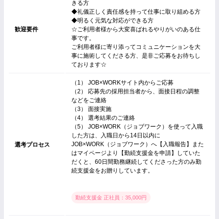
きる方
◆礼儀正しく責任感を持って仕事に取り組める方
◆明るく元気な対応ができる方
歓迎要件
☆ご利用者様から大変喜ばれるやりがいのある仕
事です。
ご利用者様に寄り添ってコミュニケーションを大
事に施術してくださる方、是非ご応募をお待ちし
ております☆
（1） JOB×WORKサイト内からご応募
（2） 応募先の採用担当者から、面接日程の調整
などをご連絡
（3） 面接実施
（4） 選考結果のご連絡
（5） JOB×WORK（ジョブワーク）を使って入職
した方は、入職日から14日以内に
JOB×WORK（ジョブワーク）へ【入職報告】また
選考プロセス
はマイページより【勤続支援金を申請】していた
だくと、60日間勤務継続してくださった方のみ勤
続支援金をお贈りしています。
勤続支援金 正社員：35,000円