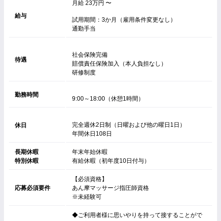
月給 23万円 〜
給与
試用期間：3か月（雇用条件変更なし）
通勤手当
社会保険完備
待遇
賠償責任保険加入（本人負担なし）
研修制度
勤務時間
9:00～18:00（休憩1時間）
完全週休2日制（日曜および他の曜日1日）
休日
年間休日108日
長期休暇
年末年始休暇
特別休暇
有給休暇（初年度10日付与）
【必須資格】
応募必須要件
あん摩マッサージ指圧師資格
※未経験可
◆ご利用者様に思いやりを持って接することがで