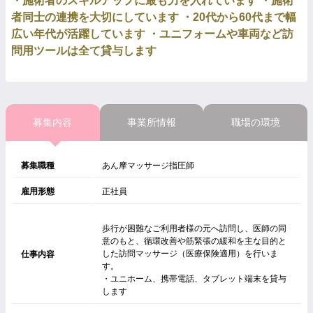
・施術者のスキルアップに最も力を入れています ・施術
者同士の連携を大切にしています ・20代から60代まで幅
広い年代が活躍しています ・ユニフォームや車両など訪
問用ツールは全て貸与します
募集内容
事業所情報
職場の環境
募集職種
あん摩マッサージ指圧師
雇用形態
正社員
歩行が困難なご利用者様の元へ訪問し、医師の同
意のもと、循環改善や筋緊張の緩和を主な目的と
した訪問マッサージ（医療保険適用）を行いま
仕事内容
す。
・ユニホーム、携帯電話、タブレット端末を貸与
します