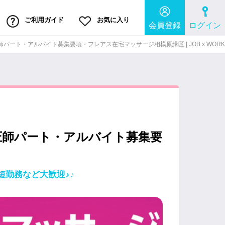
ご利用ガイド
お気に入り
会員登録
ログイン
ート・アルバイト募集要項・フレアス在宅マッサージ相模原緑区 | JOB x WORK
圧師パート・アルバイト募集要
勤務など大歓迎♪♪