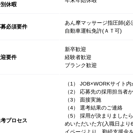
年末年始休暇
特別休暇
あん摩マッサージ指圧師(必須
応募必須要件
自動車運転免許(ＡＴ可)
新卒歓迎
歓迎要件
経験者歓迎
ブランク歓迎
（1） JOB×WORKサイト
（2） 応募先の採用担当者
（3） 面接実施
（4） 選考結果のご連絡
（5） 採用が決まりました
選考プロセス
めいただいた方(入職日より6
イページより、勤続支援金