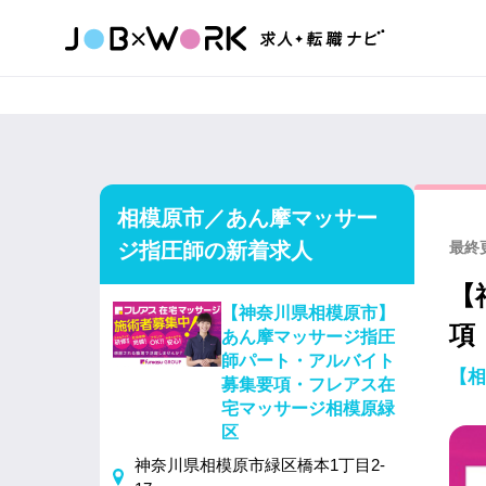
相模原市／あん摩マッサー
ジ指圧師の新着求人
最終更
【
【神奈川県相模原市】
項
あん摩マッサージ指圧
師パート・アルバイト
【相
募集要項・フレアス在
宅マッサージ相模原緑
区
神奈川県相模原市緑区橋本1丁目2-