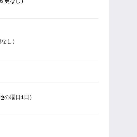
変更なし）
担なし）
他の曜日1日）
）