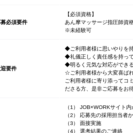
【必須資格】
応募必須要件
あん摩マッサージ指圧師資
※未経験可
◆ご利用者様に思いやりを
◆礼儀正しく責任感を持っ
◆明るく元気な対応ができ
歓迎要件
☆ご利用者様から大変喜ば
ご利用者様に寄り添ってコ
ださる方、是非ご応募をお
（1） JOB×WORKサイト
（2） 応募先の採用担当者
（3） 面接実施
（4） 選考結果のご連絡