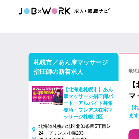
札幌市／あん摩マッサージ
指圧師の新着求人
最終更
【
【北海道札幌市】あん
マ
摩マッサージ指圧師パ
ート・アルバイト募集
【札
要項・フレアス在宅マ
ます
ッサージ札幌北区
北海道札幌市北区北31条西5丁目1‐
24 プリンス札幌203