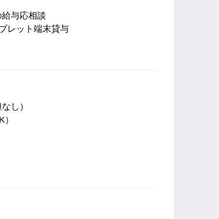
の給与応相談
ブレット端末貸与
担なし）
K）
）