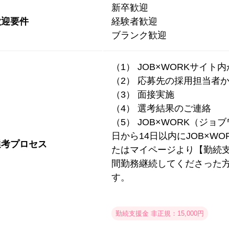
新卒歓迎
歓迎要件
経験者歓迎
ブランク歓迎
（1） JOB×WORKサイト
（2） 応募先の採用担当者
（3） 面接実施
（4） 選考結果のご連絡
（5） JOB×WORK（ジ
日から14日以内にJOB×W
選考プロセス
たはマイページより【勤続支
間勤務継続してくださった
す。
勤続支援金 非正規：15,000円