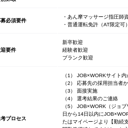
・あん摩マッサージ指圧師
応募必須要件
・普通運転免許（AT限定可
新卒歓迎
歓迎要件
経験者歓迎
ブランク歓迎
（1） JOB×WORKサイト
（2） 応募先の採用担当者
（3） 面接実施
（4） 選考結果のご連絡
（5） JOB×WORK（ジ
日から14日以内にJOB×W
選考プロセス
たはマイページより【勤続支