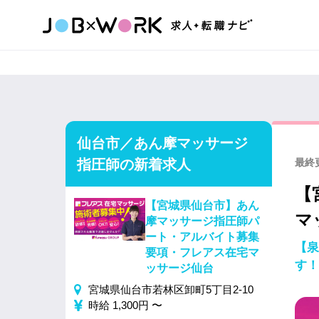
仙台市／あん摩マッサージ
指圧師の新着求人
最終更
【
【宮城県仙台市】あん
マ
摩マッサージ指圧師パ
ート・アルバイト募集
【泉
要項・フレアス在宅マ
す！
ッサージ仙台
宮城県仙台市若林区卸町5丁目2-10
時給 1,300円 〜