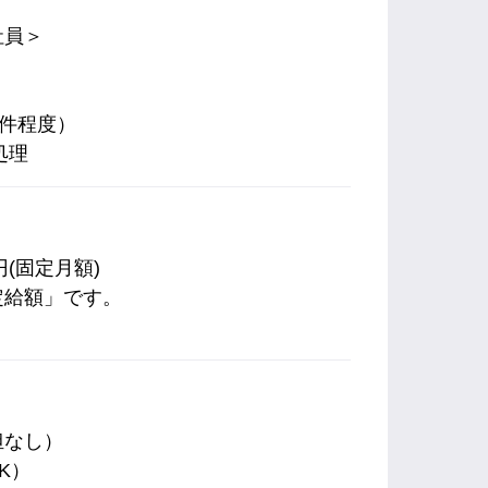
社員＞
0件程度）
処理
0円(固定月額)
定給額」です。
担なし）
K）