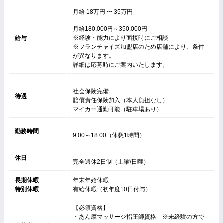
月給 18万円 〜 35万円
月給180,000円～350,000円
※経験・能力により面接時にご相談
給与
※フランチャイズ加盟店のため店舗により、条件
が異なります。
詳細は応募時にご案内いたします。
社会保険完備
待遇
賠償責任保険加入（本人負担なし）
マイカー通勤可能（駐車場あり）
勤務時間
9:00～18:00（休憩1時間）
休日
完全週休2日制（土曜/日曜）
長期休暇
年末年始休暇
特別休暇
有給休暇（初年度10日付与）
【必須資格】
・あん摩マッサージ指圧師資格 ※未経験の方で