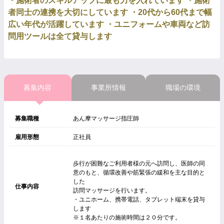
・施術者のスキルアップに最も力を入れています ・施術
者同士の連携を大切にしています ・20代から60代まで幅
広い年代が活躍しています ・ユニフォームや車両など訪
問用ツールは全て貸与します
募集内容
事業所情報
職場の環境
募集職種
あん摩マッサージ指圧師
雇用形態
正社員
歩行が困難なご利用者様の元へ訪問し、医師の同
意のもと、循環改善や筋緊張の緩和を主な目的と
した
仕事内容
訪問マッサージを行います。
・ユニホーム、携帯電話、タブレット端末を貸与
します
※１名あたりの施術時間は２０分です。