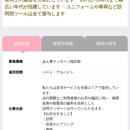
広い年代が活躍しています ・ユニフォームや車両など訪
問用ツールは全て貸与します
募集内容
事業所情報
職場の環境
募集職種
あん摩マッサージ指圧師
雇用形態
パート・アルバイト
私たちは在宅サービスを全国エリアで提供してい
ます。
歩行困難なご利用者様のお宅や施設に伺い、循環
改善や筋緊張の緩和を目的とした
訪問マッサージを行っていただきます。
仕事内容
【お任せすること】
・訪問
・症状のヒアリング
・施術