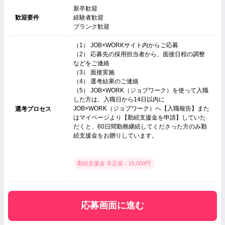
新卒歓迎
歓迎要件
経験者歓迎
ブランク歓迎
（1） JOB×WORKサイト内からご応募
（2） 応募先の採用担当者から、面接日程の調整
などをご連絡
（3） 面接実施
（4） 選考結果のご連絡
（5） JOB×WORK（ジョブワーク）を使って入職
した方は、入職日から14日以内に
JOB×WORK（ジョブワーク）へ【入職報告】また
選考プロセス
はマイページより【勤続支援金を申請】していた
だくと、60日間勤務継続してくださった方のみ勤
続支援金をお贈りしています。
勤続支援金 非正規：15,000円
応募画面に進む