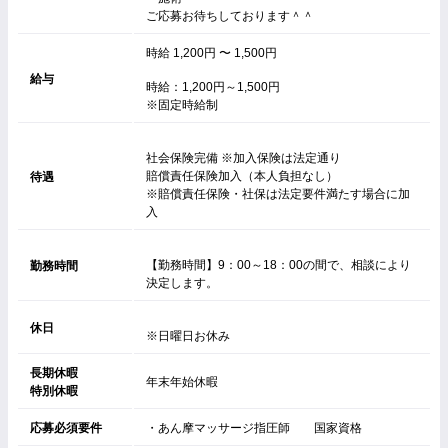
ご応募お待ちしております＾＾
時給 1,200円 〜 1,500円
給与
時給：1,200円～1,500円
※固定時給制
社会保険完備 ※加入保険は法定通り
賠償責任保険加入（本人負担なし）
待遇
※賠償責任保険・社保は法定要件満たす場合に加
入
【勤務時間】9：00～18：00の間で、相談により
勤務時間
決定します。
休日
※日曜日お休み
長期休暇
年末年始休暇
特別休暇
応募必須要件
・あん摩マッサージ指圧師 国家資格