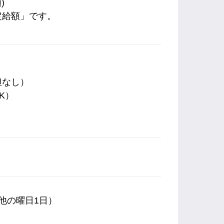
)
定給額」です。
担なし）
K）
）
他の曜日1日）