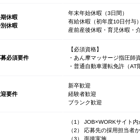
年末年始休暇（3日間）
長期休暇
有給休暇（初年度10日付与
特別休暇
産前産後休暇・育児休暇・介
【必須資格】
応募必須要件
・あん摩マッサージ指圧師
・普通自動車運転免許（AT
新卒歓迎
歓迎要件
経験者歓迎
ブランク歓迎
（1） JOB×WORKサイト
（2） 応募先の採用担当者
（3） 面接実施