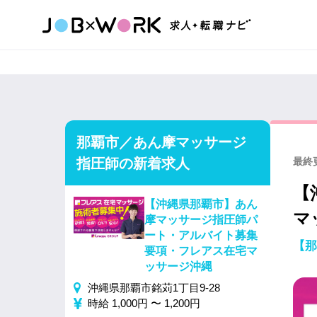
那覇市／あん摩マッサージ
指圧師の新着求人
最終更
【
【沖縄県那覇市】あん
マ
摩マッサージ指圧師パ
ート・アルバイト募集
【那
要項・フレアス在宅マ
ッサージ沖縄
沖縄県那覇市銘苅1丁目9-28
時給 1,000円 〜 1,200円