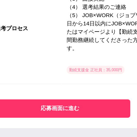
（4） 選考結果のご連絡
（5） JOB×WORK（ジ
日から14日以内にJOB×W
選考プロセス
たはマイページより【勤続支
間勤務継続してくださった
す。
勤続支援金 正社員：35,000円
応募画面に進む