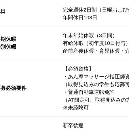
完全週休2日制（日曜および
休日
年間休日108日
年末年始休暇（3日間）
長期休暇
有給休暇（初年度10日付与
特別休暇
産前産後休暇・育児休暇・介
【必須資格】
・あん摩マッサージ指圧師
（取得見込みの学生も応募
応募必須要件
・普通自動車運転免許
（AT限定可、取得見込みの
※未経験可
新卒歓迎