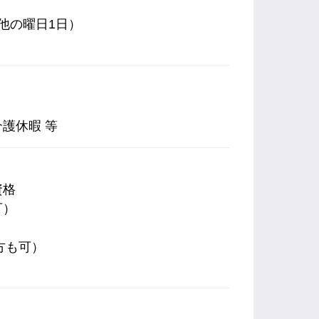
他の曜日1日）
）
護休暇 等
資格
可）
方も可）