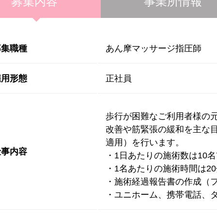
募集内容
事業所情報
募集職種
あん摩マッサージ指圧師
雇用形態
正社員
歩行が困難なご利用者様の
改善や筋緊張の緩和を主な
適用）を行います。
仕事内容
・1日あたりの施術数は10
・1名あたりの施術時間は20
・施術経過報告書の作成（
・ユニホーム、携帯電話、