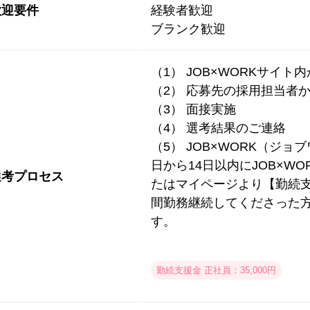
歓迎要件
経験者歓迎
ブランク歓迎
（1） JOB×WORKサイト
（2） 応募先の採用担当者
（3） 面接実施
（4） 選考結果のご連絡
（5） JOB×WORK（ジ
日から14日以内にJOB×W
選考プロセス
たはマイページより【勤続支
間勤務継続してくださった
す。
勤続支援金 正社員：35,000円