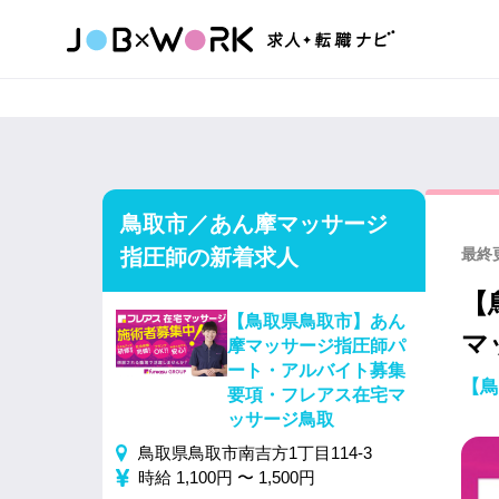
鳥取市／あん摩マッサージ
指圧師の新着求人
最終更
【
【鳥取県鳥取市】あん
マ
摩マッサージ指圧師パ
ート・アルバイト募集
【鳥
要項・フレアス在宅マ
ッサージ鳥取
鳥取県鳥取市南吉方1丁目114-3
時給 1,100円 〜 1,500円