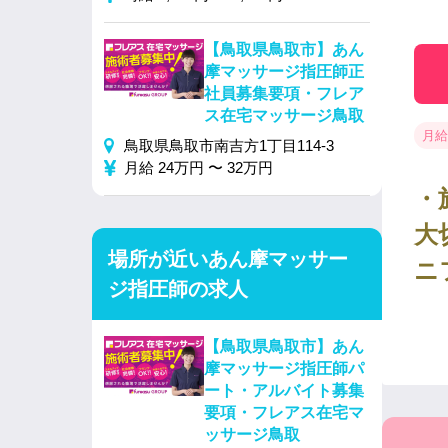
【鳥取県鳥取市】あん
摩マッサージ指圧師正
社員募集要項・フレア
ス在宅マッサージ鳥取
月給
鳥取県鳥取市南吉方1丁目114-3
月給 24万円 〜 32万円
・
大
場所が近いあん摩マッサー
ニ
ジ指圧師の求人
【鳥取県鳥取市】あん
摩マッサージ指圧師パ
ート・アルバイト募集
要項・フレアス在宅マ
ッサージ鳥取