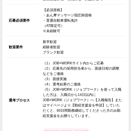
【必須資格】
・あん摩マッサージ指圧師資格
応募必須要件
・普通自動車運転免許
（AT限定可）
※未経験可
新卒歓迎
歓迎要件
経験者歓迎
ブランク歓迎
（1） JOB×WORKサイト内からご応募
（2） 応募先の採用担当者から、面接日程の調整
などをご連絡
（3） 面接実施
（4） 選考結果のご連絡
（5） JOB×WORK（ジョブワーク）を使って入職
した方は、入職日から14日以内に
JOB×WORK（ジョブワーク）へ【入職報告】また
選考プロセス
はマイページより【勤続支援金を申請】していた
だくと、60日間勤務継続してくださった方のみ勤
続支援金をお贈りしています。