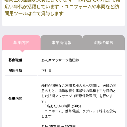
広い年代が活躍しています ・ユニフォームや車両など訪
問用ツールは全て貸与します
募集内容
事業所情報
職場の環境
募集職種
あん摩マッサージ指圧師
雇用形態
正社員
歩行が困難なご利用者様の元へ訪問し、医師の同
意のもと、循環改善や筋緊張の緩和を主な目的と
した訪問マッサージ（医療保険適用）を行いま
仕事内容
す。
・1名あたりの時間は30分
・ユニホーム、携帯電話、タブレット端末を貸与
します
月給 25万円 〜 30万円