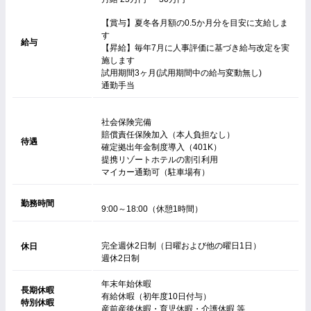
【賞与】夏冬各月額の0.5か月分を目安に支給しま
す
給与
【昇給】毎年7月に人事評価に基づき給与改定を実
施します
試用期間3ヶ月(試用期間中の給与変動無し)
通勤手当
社会保険完備
賠償責任保険加入（本人負担なし）
待遇
確定拠出年金制度導入（401K）
提携リゾートホテルの割引利用
マイカー通勤可（駐車場有）
勤務時間
9:00～18:00（休憩1時間）
完全週休2日制（日曜および他の曜日1日）
休日
週休2日制
年末年始休暇
長期休暇
有給休暇（初年度10日付与）
特別休暇
産前産後休暇・育児休暇・介護休暇 等