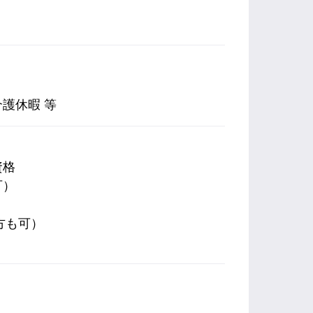
）
護休暇 等
資格
可）
方も可）