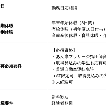
休日
勤務日応相談
年末年始休暇（3日間）
長期休暇
有給休暇（初年度10日付与
特別休暇
産前産後休暇・育児休暇・介
【必須資格】
・あん摩マッサージ指圧師
（取得見込みの学生も応募
応募必須要件
・普通自動車運転免許
（AT限定可、取得見込みの
※未経験可
新卒歓迎
歓迎要件
経験者歓迎