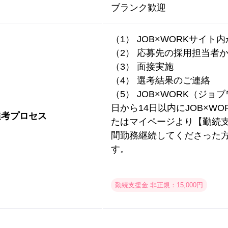
ブランク歓迎
（1） JOB×WORKサイト
（2） 応募先の採用担当者
（3） 面接実施
（4） 選考結果のご連絡
（5） JOB×WORK（ジ
日から14日以内にJOB×W
選考プロセス
たはマイページより【勤続支
間勤務継続してくださった
す。
勤続支援金 非正規：15,000円