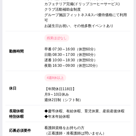
カフェテリア完備(ドリップコーヒーサービス)
クラブ活動補助金制度
グループ施設フィットネス&スパ優待価格にて利用
可
お誕生日お祝い、その他多数イベントあり
残業ほぼなし
早番 07:30～16:00（休憩60分）
勤務時間
日勤 08:30～17:00（休憩60分）
遅番 10:00～18:30（休憩60分）
夜勤 16:30～09:00（休憩120分）
4週8休以上
休日
【年間休日118日】
月9～10日休み
週休2日制（シフト制）
長期休暇
◆慶弔休暇、有給休暇、育児休業、産前産後休暇
特別休暇
◆年末年始休暇
看護師資格をお持ちの方
応募必須要件
（正看護師・准看護師は問いません）