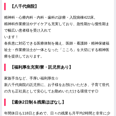
【八千代病院】
精神科・心療内科・内科・歯科の診療・入院病棟422床。
精神科作業療法やデイケアも充実しており、急性期から慢性期ま
で幅広い患者様を受け入れて
います！
各疾患に対応できる医療体制を備え、医師・看護師・精神保健福
祉士・作業療法士が一体となった「こころ」を大切にする精神医
療を提供しております。
【福利厚生充実/寮・託児所あり】
家族手当など、手厚い福利厚生☆
新八千代病院の託児所に、お子様をお預けいただき、子育て世代
の方も正社員として安心してお勤めいただける環境です◎
【週休2日制＆残業ほぼなし】
年間休日も118日と多めで、日々の残業も月平均2時間と非常に少