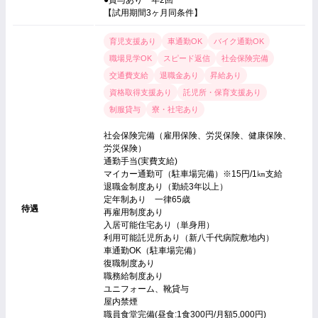
●賞与あり 年2回
【試用期間3ヶ月同条件】
育児支援あり
車通勤OK
バイク通勤OK
職場見学OK
スピード返信
社会保険完備
交通費支給
退職金あり
昇給あり
資格取得支援あり
託児所・保育支援あり
制服貸与
寮・社宅あり
社会保険完備（雇用保険、労災保険、健康保険、
労災保険）
通勤手当(実費支給)
マイカー通勤可（駐車場完備）※15円/1㎞支給
退職金制度あり（勤続3年以上）
定年制あり 一律65歳
待遇
再雇用制度あり
入居可能住宅あり（単身用）
利用可能託児所あり（新八千代病院敷地内）
車通勤OK（駐車場完備）
復職制度あり
職務給制度あり
ユニフォーム、靴貸与
屋内禁煙
職員食堂完備(昼食:1食300円/月額5,000円)