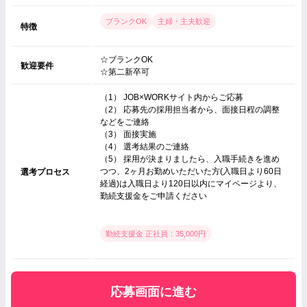
ブランクOK
主婦・主夫歓迎
特徴
☆ブランクOK
歓迎要件
☆第二新卒可
（1） JOB×WORKサイト内からご応募
（2） 応募先の採用担当者から、面接日程の調整
などをご連絡
（3） 面接実施
（4） 選考結果のご連絡
（5） 採用が決まりましたら、入職手続きを進め
つつ、2ヶ月お勤めいただいた方(入職日より60日
選考プロセス
経過)は入職日より120日以内にマイページより、
勤続支援金をご申請ください
勤続支援金 正社員：35,000円
応募画面に進む