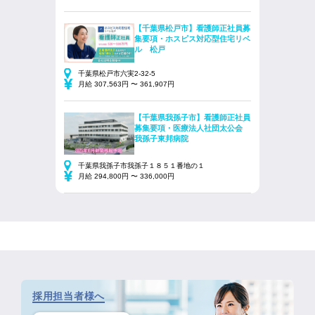
【千葉県松戸市】看護師正社員募
集要項・ホスピス対応型住宅リベ
ル 松戸
千葉県松戸市六実2-32-5
月給 307,563円 〜 361,907円
【千葉県我孫子市】看護師正社員
募集要項・医療法人社団太公会
我孫子東邦病院
千葉県我孫子市我孫子１８５１番地の１
月給 294,800円 〜 336,000円
採用担当者様へ