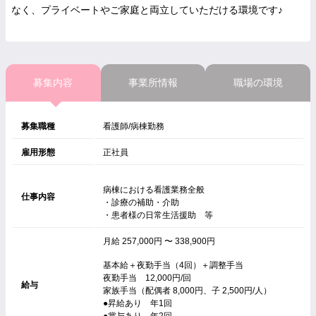
なく、プライベートやご家庭と両立していただける環境です♪
募集内容
事業所情報
職場の環境
募集職種
看護師/病棟勤務
雇用形態
正社員
病棟における看護業務全般
仕事内容
・診療の補助・介助
・患者様の日常生活援助 等
月給 257,000円 〜 338,900円
基本給＋夜勤手当（4回）＋調整手当
夜勤手当 12,000円/回
給与
家族手当（配偶者 8,000円、子 2,500円/人）
●昇給あり 年1回