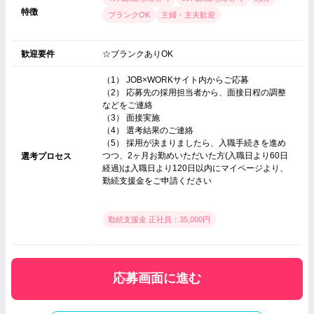
特徴
ブランクOK
主婦・主夫歓迎
歓迎要件
☆ブランクありOK
（1） JOB×WORKサイト内からご応募
（2） 応募先の採用担当者から、面接日程の調整
などをご連絡
（3） 面接実施
（4） 選考結果のご連絡
（5） 採用が決まりましたら、入職手続きを進め
つつ、2ヶ月お勤めいただいた方(入職日より60日
選考プロセス
経過)は入職日より120日以内にマイページより、
勤続支援金をご申請ください
勤続支援金 正社員：35,000円
応募画面に進む