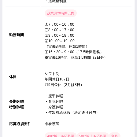
・退職金制度
残業月20時間以内
①7：00～16：00
②8：00～17：00
勤務時間
③9：00～18：00
④10 : 00～19 : 00
（実働8時間、休憩1時間）
①15：30～9：00（17.5時間勤務）
※実働16時間、休憩1.5時間（2日分）
シフト制
休日
年間休日107日
月9日公休（2月は8日）
・慶弔休暇
長期休暇
・育児休暇
特別休暇
・介護休暇
・年次有給休暇（法定通り付与）
応募必須要件
准看護師
40代以上も応募可
50代以上も応募可
急募