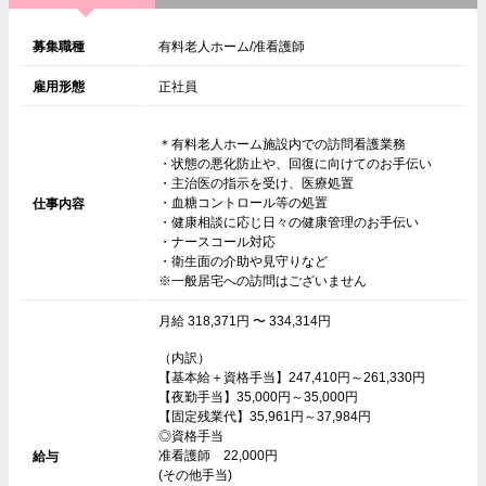
募集職種
有料老人ホーム/准看護師
雇用形態
正社員
＊有料老人ホーム施設内での訪問看護業務
・状態の悪化防止や、回復に向けてのお手伝い
・主治医の指示を受け、医療処置
・血糖コントロール等の処置
仕事内容
・健康相談に応じ日々の健康管理のお手伝い
・ナースコール対応
・衛生面の介助や見守りなど
※一般居宅への訪問はございません
月給 318,371円 〜 334,314円
（内訳）
【基本給＋資格手当】247,410円～261,330円
【夜勤手当】35,000円～35,000円
【固定残業代】35,961円～37,984円
◎資格手当
准看護師 22,000円
給与
(その他手当)