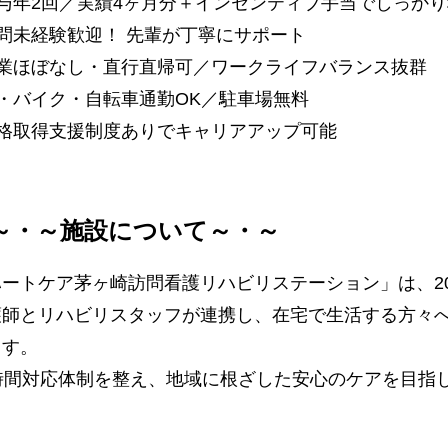
賞与年2回／実績4ヶ月分＋インセンティブ手当でしっか
問未経験歓迎！ 先輩が丁寧にサポート
残業ほぼなし・直行直帰可／ワークライフバランス抜群
車・バイク・自転車通勤OK／駐車場無料
資格取得支援制度ありでキャリアアップ可能
～・～施設について～・～
ハートケア茅ヶ崎訪問看護リハビリステーション」は、20
護師とリハビリスタッフが連携し、在宅で生活する方々へ
ます。
4時間対応体制を整え、地域に根ざした安心のケアを目指