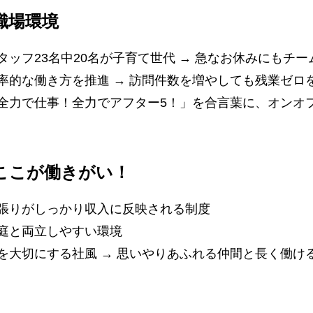
職場環境
タッフ23名中20名が子育て世代 → 急なお休みにもチ
率的な働き方を推進 → 訪問件数を増やしても残業ゼロ
「全力で仕事！全力でアフター5！」を合言葉に、オンオ
ここが働きがい！
頑張りがしっかり収入に反映される制度
家庭と両立しやすい環境
を大切にする社風 → 思いやりあふれる仲間と長く働け