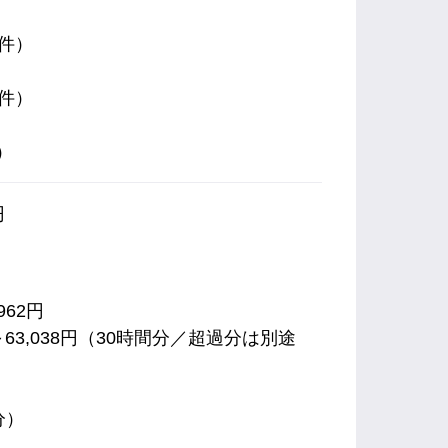
3件）
3件）
）
円
962円
～63,038円（30時間分／超過分は別途
分）