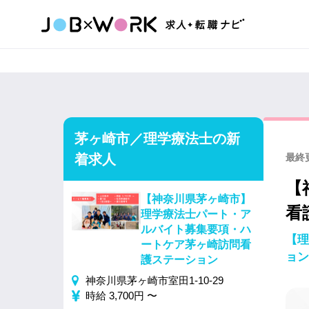
茅ヶ崎市／理学療法士の新
着求人
最終更
【
【神奈川県茅ヶ崎市】
看
理学療法士パート・ア
ルバイト募集要項・ハ
【理
ートケア茅ヶ崎訪問看
ョン
護ステーション
神奈川県茅ヶ崎市室田1-10-29
時給 3,700円 〜