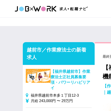
越前市／作業療法士の新着
求人
最終更
【
【福井県越前市】作業
機
療法士正社員募集要
項・パワーリハビリア
【作
イ
｜越
福井県越前市本多１丁目12-3
月給 243,000円 〜 29万円