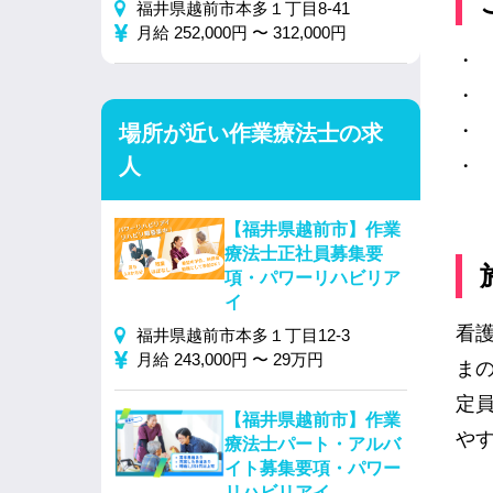
福井県越前市本多１丁目8-41
月給 252,000円 〜 312,000円
・
・
・
場所が近い作業療法士の求
人
・
【福井県越前市】作業
療法士正社員募集要
項・パワーリハビリア
イ
看
福井県越前市本多１丁目12-3
月給 243,000円 〜 29万円
ま
定
【福井県越前市】作業
や
療法士パート・アルバ
イト募集要項・パワー
リハビリアイ