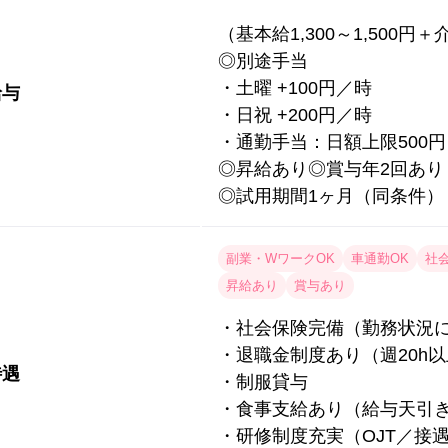
（基本給1,300～1,500円＋
◎別途手当
・土曜 +100円／時
給与
・日祝 +200円／時
・通勤手当：日額上限500円
◎昇給あり◎賞与年2回あり
◎試用期間1ヶ月（同条件）
副業・WワークOK
車通勤OK
社
昇給あり
賞与あり
・社会保険完備（勤務状況
・退職金制度あり（週20h
待遇
・制服貸与
・食事支給あり（給与天引
・研修制度充実（OJT／接