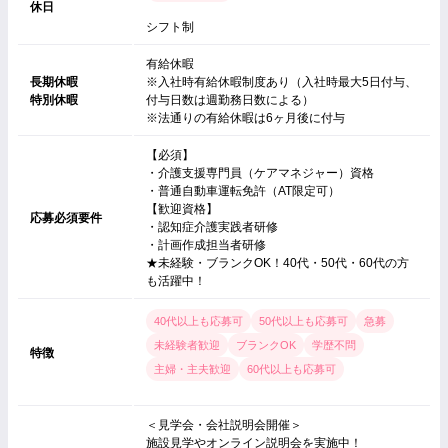
休日
シフト制
有給休暇
長期休暇
※入社時有給休暇制度あり（入社時最大5日付与、
特別休暇
付与日数は週勤務日数による）
※法通りの有給休暇は6ヶ月後に付与
【必須】
・介護支援専門員（ケアマネジャー）資格
・普通自動車運転免許（AT限定可）
【歓迎資格】
応募必須要件
・認知症介護実践者研修
・計画作成担当者研修
★未経験・ブランクOK！40代・50代・60代の方
も活躍中！
40代以上も応募可
50代以上も応募可
急募
未経験者歓迎
ブランクOK
学歴不問
特徴
主婦・主夫歓迎
60代以上も応募可
＜見学会・会社説明会開催＞
施設見学やオンライン説明会を実施中！