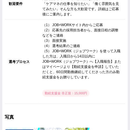
歓迎要件
「ケアマネの仕事を知りたい」「働く雰囲気を見
てみたい」そんな方も大歓迎です。詳細はご応募
後にご案内します。
（1） JOB×WORKサイト内からご応募
（2） 応募先の採用担当者から、面接日程の調整
などをご連絡
（3） 面接実施
（4） 選考結果のご連絡
（5） JOB×WORK（ジョブワーク）を使って入職
した方は、入職日から14日以内に
JOB×WORK（ジョブワーク）へ【入職報告】また
選考プロセス
はマイページより【勤続支援金を申請】していた
だくと、60日間勤務継続してくださった方のみ勤
続支援金をお贈りしています。
勤続支援金 非正規：15,000円
写真