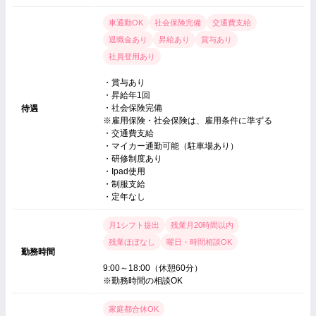
車通勤OK
社会保険完備
交通費支給
退職金あり
昇給あり
賞与あり
社員登用あり
・賞与あり
・昇給年1回
・社会保険完備
待遇
※雇用保険・社会保険は、雇用条件に準ずる
・交通費支給
・マイカー通勤可能（駐車場あり）
・研修制度あり
・Ipad使用
・制服支給
・定年なし
月1シフト提出
残業月20時間以内
残業ほぼなし
曜日・時間相談OK
勤務時間
9:00～18:00（休憩60分）
※勤務時間の相談OK
家庭都合休OK