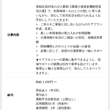
登録定員29名の少人数制【看護小規模多機能型居
宅介護】で、利用者様一人ひとりの想いに寄り添
いながら、安心して在宅生活を続けられるようお
手伝いしていただきます。
○ ご本人やご家族と話し合いながらのケアプラン
作成・見直し
○ 新しい利用者様の受け入れや利用調整
仕事内容
○ 介護保険や生活のご相談への対応、保険請求業
務
○ 関係機関とのやりとりや会議への参加
○ 必要に応じて、送迎や介護業務を一緒にサポー
ト
★ケアマネジャーの業務に集中できるように、現
場サポートの範囲は社内で基準を設けています。
無理なく働ける環境なので、安心してスタートで
きますよ。
時給 1,430円 〜
昇給あり（年1回）
賞与あり
給与
通勤手当全額支給（上限なし）
試用期間3か月（同条件）
雇用期間：1年（原則更新）