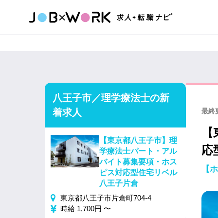
八王子市／理学療法士の新
着求人
最終更
【
【東京都八王子市】理
応
学療法士パート・アル
バイト募集要項・ホス
【ホ
ピス対応型住宅リベル
八王子片倉
東京都八王子市片倉町704-4
時給 1,700円 〜