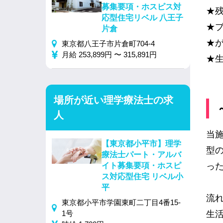
募集要項・ホスピス対
★
応型住宅リベル 八王子
★
片倉
★
東京都八王子市片倉町704-4
月給 253,899円 〜 315,891円
★
場所が近い理学療法士の求
人
当
【東京都小平市】理学
型
療法士パート・アルバ
っ
イト募集要項・ホスピ
ス対応型住宅 リベル小
平
流
東京都小平市学園東町二丁目4番15-
生
1号