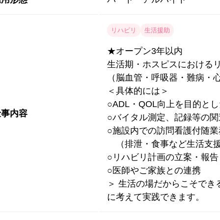
リハビリ
生活援助
★オープン3年以内
生活期・ホスピスにおける
（脳血管・呼吸器・難病・心
＜具体的には＞
○ADL・QOL向上を目的と
仕事内容
○バイタル測定、記録等の関
○施設内での訪問看護付随業
（排泄・食事など生活支
○リハビリ計画の立案・報告
○医師やご家族との連携
＞ 生活の場だからこそできる
に考えて実践できます。