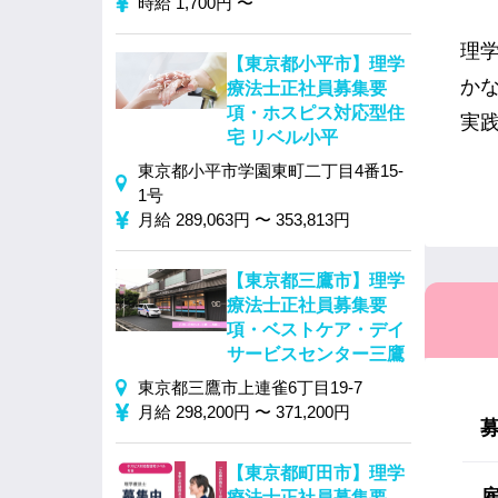
時給 1,700円 〜
理
【東京都小平市】理学
か
療法士正社員募集要
項・ホスピス対応型住
実
宅 リベル小平
東京都小平市学園東町二丁目4番15-
1号
月給 289,063円 〜 353,813円
【東京都三鷹市】理学
療法士正社員募集要
項・ベストケア・デイ
サービスセンター三鷹
東京都三鷹市上連雀6丁目19-7
月給 298,200円 〜 371,200円
【東京都町田市】理学
療法士正社員募集要