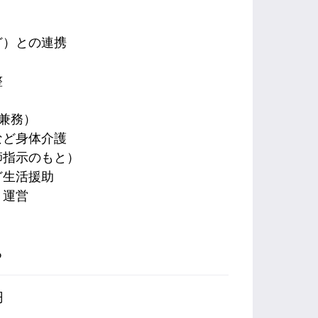
ど）との連携
整
兼務）
など身体介護
師指示のもと）
ど生活援助
・運営
る
円