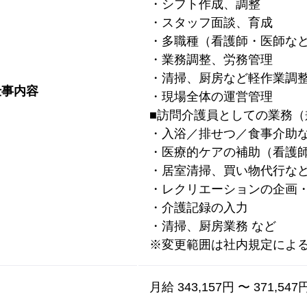
・シフト作成、調整
・スタッフ面談、育成
・多職種（看護師・医師な
・業務調整、労務管理
・清掃、厨房など軽作業調
仕事内容
・現場全体の運営管理
■訪問介護員としての業務（
・入浴／排せつ／食事介助
・医療的ケアの補助（看護
・居室清掃、買い物代行な
・レクリエーションの企画
・介護記録の入力
・清掃、厨房業務 など
※変更範囲は社内規定によ
月給 343,157円 〜 371,547