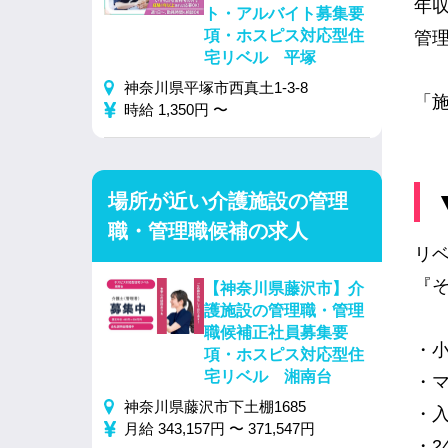
年収
ト・アルバイト募集要
項・ホスピス対応型住
管
宅リベル 平塚
神奈川県平塚市西真土1-3-8
「
時給 1,350円 〜
場所が近い介護施設の管理
職・管理職候補の求人
リ
『
【神奈川県藤沢市】介
護施設の管理職・管理
職候補正社員募集要
・
項・ホスピス対応型住
宅リベル 湘南台
・
神奈川県藤沢市下土棚1685
・
月給 343,157円 〜 371,547円
・