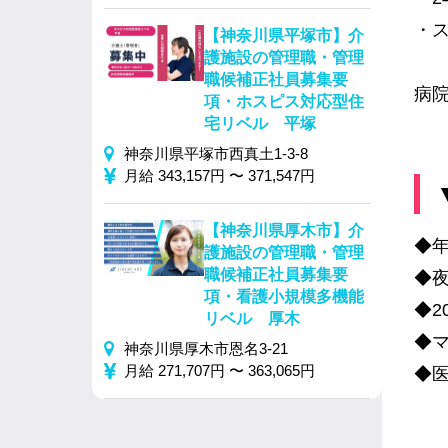
・
【神奈川県平塚市】介
護施設の管理職・管理
職候補正社員募集要
病
項・ホスピス対応型住
宅リベル 平塚
神奈川県平塚市西真土1-3-8
月給 343,157円 〜 371,547円
【神奈川県厚木市】介
◆年
護施設の管理職・管理
職候補正社員募集要
◆
項・看護小規模多機能
◆2
リベル 厚木
◆
神奈川県厚木市恩名3-21
月給 271,707円 〜 363,065円
◆