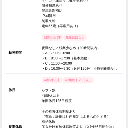
マイカー通勤可（駐車場あり）
研修制度あり
健康診断補助
iPad貸与
制服支給
定年65歳（再雇用あり）
日勤のみOK
残業ほぼなし
夜勤なし／残業少なめ（20時間以内）
勤務時間
・A：7:00〜16:00
・B：8:30〜17:30（基本勤務）
・C：11:00〜20:00
・D：16:30〜9:30（休憩120分）※原則夜勤なし
4週8休以上
年間休日120日以上
休日
シフト制
4週8休以上
年間休日125日程度
子の看護休暇制度あり
（有給：詳細は社内規定によるものとする）
有給休暇
長期休暇
①入社時有給休暇制度あり（入社時5日間付与）