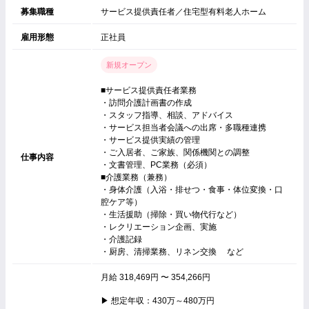
募集職種
サービス提供責任者／住宅型有料老人ホーム
雇用形態
正社員
新規オープン
■サービス提供責任者業務
・訪問介護計画書の作成
・スタッフ指導、相談、アドバイス
・サービス担当者会議への出席・多職種連携
・サービス提供実績の管理
・ご入居者、ご家族、関係機関との調整
仕事内容
・文書管理、PC業務（必須）
■介護業務（兼務）
・身体介護（入浴・排せつ・食事・体位変換・口
腔ケア等）
・生活援助（掃除・買い物代行など）
・レクリエーション企画、実施
・介護記録
・厨房、清掃業務、リネン交換 など
月給 318,469円 〜 354,266円
▶ 想定年収：430万～480万円