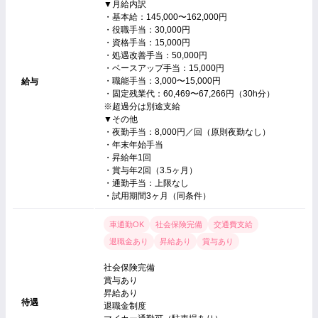
▼月給内訳
・基本給：145,000〜162,000円
・役職手当：30,000円
・資格手当：15,000円
・処遇改善手当：50,000円
・ベースアップ手当：15,000円
・職能手当：3,000〜15,000円
給与
・固定残業代：60,469〜67,266円（30h分）
※超過分は別途支給
▼その他
・夜勤手当：8,000円／回（原則夜勤なし）
・年末年始手当
・昇給年1回
・賞与年2回（3.5ヶ月）
・通勤手当：上限なし
・試用期間3ヶ月（同条件）
車通勤OK
社会保険完備
交通費支給
退職金あり
昇給あり
賞与あり
社会保険完備
賞与あり
昇給あり
待遇
退職金制度