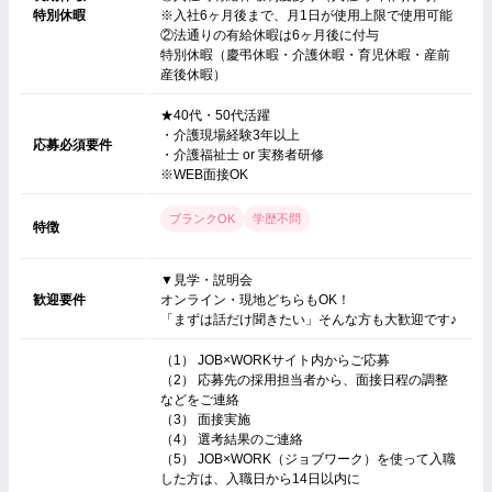
特別休暇
※入社6ヶ月後まで、月1日が使用上限で使用可能
②法通りの有給休暇は6ヶ月後に付与
特別休暇（慶弔休暇・介護休暇・育児休暇・産前
産後休暇）
★40代・50代活躍
・介護現場経験3年以上
応募必須要件
・介護福祉士 or 実務者研修
※WEB面接OK
ブランクOK
学歴不問
特徴
▼見学・説明会
歓迎要件
オンライン・現地どちらもOK！
「まずは話だけ聞きたい」そんな方も大歓迎です♪
（1） JOB×WORKサイト内からご応募
（2） 応募先の採用担当者から、面接日程の調整
などをご連絡
（3） 面接実施
（4） 選考結果のご連絡
（5） JOB×WORK（ジョブワーク）を使って入職
した方は、入職日から14日以内に