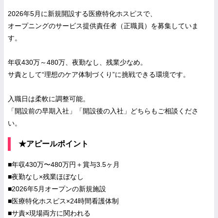
2026年5月に新規開設する医療特化ホスピスで、
オープニングのサービス提供責任者（正職員）を募集していま
す。
年収430万～480万、夜勤なし、残業少なめ。
サ責として“理想のケア体制づくり”に挑戦できる環境です。
入職日は柔軟に調整可能。
「開設前の早期入社」「開設後の入社」どちらもご相談くださ
い。
★アピールポイント
■年収430万〜480万円＋賞与3.5ヶ月
■夜勤なし×残業ほぼなし
■2026年5月オープンの新規施設
■医療特化ホスピス×24時間看護体制
■サ責×現場両方に関われる