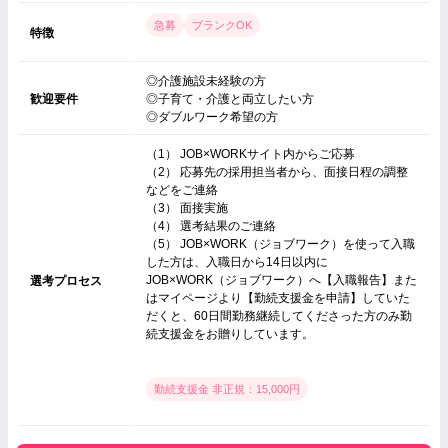
急募
ブランクOK
特徴
◎介護施設未経験の方
歓迎要件
◎子育て・介護と両立したい方
◎ダブルワーク希望の方
（1） JOB×WORKサイト内からご応募
（2） 応募先の採用担当者から、面接日程の調整
などをご連絡
（3） 面接実施
（4） 選考結果のご連絡
（5） JOB×WORK（ジョブワーク）を使って入職
した方は、入職日から14日以内に
JOB×WORK（ジョブワーク）へ【入職報告】また
選考プロセス
はマイページより【勤続支援金を申請】していた
だくと、60日間勤務継続してくださった方のみ勤
続支援金をお贈りしています。
勤続支援金 非正規：15,000円