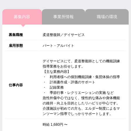
募集内容
事業所情報
職場の環境
募集職種
柔道整復師／デイサービス
雇用形態
パート・アルバイト
デイサービスにて、柔道整復師としての機能訓練
指導業務をお任せします。
【主な業務内容】
・ 利用者様への個別機能訓練・集団体操の指導
・ 計画書作成・評価のサポート
仕事内容
・ 記録業務
・ 季節行事・レクリエーションの実施 など
急性外傷中心ではなく、慢性的な痛みや身体機能
の維持・向上を目的としたリハビリが中心です。
介護施設が初めての方も、エルダー制度によるマ
ンツーマン指導でしっかりサポートします。
時給 1,680円 〜