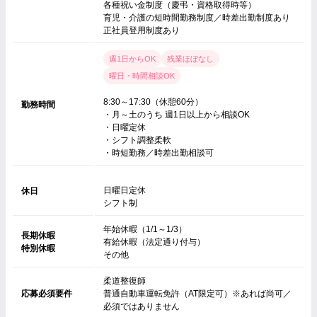
各種祝い金制度（慶弔・資格取得時等）
育児・介護の短時間勤務制度／時差出勤制度あり
正社員登用制度あり
週1日からOK
残業ほぼなし
曜日・時間相談OK
8:30～17:30（休憩60分）
勤務時間
・月～土のうち 週1日以上から相談OK
・日曜定休
・シフト調整柔軟
・時短勤務／時差出勤相談可
日曜日定休
休日
シフト制
年始休暇（1/1～1/3）
長期休暇
有給休暇（法定通り付与）
特別休暇
その他
柔道整復師
応募必須要件
普通自動車運転免許（AT限定可）※あれば尚可／
必須ではありません