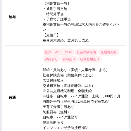
【別途支給手当】
・通勤手当支給
・時間外手当
給与
・子育て介護手当
※別途支給手当の詳細は求人内容をご確認くださ
い。
【支給日】
毎月月末締め、翌月15日支給
副業・WワークOK
社会保険完備
交通費支給
昇給あり
賞与あり
社員登用あり
昇給・賞与あり（実績・人事考課による）
社会保険完備（勤務条件による）
労災保険加入
交通費支給（直線距離2km以上）
※公共交通機関利用：全額支給
※徒歩・自転車・バイク通勤：上限11,300円／月
待遇
時間外手当（発生時は1分単位で全額支給）
子育て介護手当あり
制服貸与（無料）
自転車・バイク通勤可
健康診断あり
インフルエンザ予防接種補助