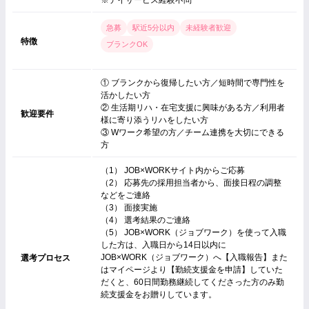
※デイサービス経験不問
急募
駅近5分以内
未経験者歓迎
特徴
ブランクOK
① ブランクから復帰したい方／短時間で専門性を
活かしたい方
② 生活期リハ・在宅支援に興味がある方／利用者
歓迎要件
様に寄り添うリハをしたい方
③ Wワーク希望の方／チーム連携を大切にできる
方
（1） JOB×WORKサイト内からご応募
（2） 応募先の採用担当者から、面接日程の調整
などをご連絡
（3） 面接実施
（4） 選考結果のご連絡
（5） JOB×WORK（ジョブワーク）を使って入職
した方は、入職日から14日以内に
JOB×WORK（ジョブワーク）へ【入職報告】また
選考プロセス
はマイページより【勤続支援金を申請】していた
だくと、60日間勤務継続してくださった方のみ勤
続支援金をお贈りしています。