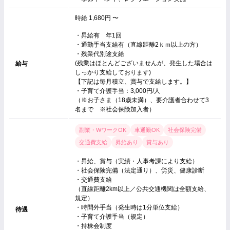
時給 1,680円 〜
・昇給有 年1回
・通勤手当支給有（直線距離2ｋｍ以上の方）
・残業代別途支給
(残業はほとんどございませんが、発生した場合は
給与
しっかり支給しております)
【下記は毎月積立、賞与で支給します。】
・子育て介護手当：3,000円/人
（※お子さま（18歳未満）、要介護者合わせて3
名まで ※社会保険加入者）
副業・WワークOK
車通勤OK
社会保険完備
交通費支給
昇給あり
賞与あり
・昇給、賞与（実績・人事考課により支給）
・社会保険完備（法定通り）、労災、健康診断
・交通費支給
（直線距離2km以上／公共交通機関は全額支給、
規定）
・時間外手当（発生時は1分単位支給）
待遇
・子育て介護手当（規定）
・持株会制度