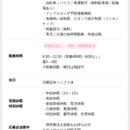
・自転車／バイク／車通勤可（無料駐車場／駐輪
場あり）
・インフルエンザ予防接種補助
・各種祝い金制度、スタッフ紹介制度（インセン
ティブ）
・制服貸与（無料）
・育児／介護の短時間勤務、時差出勤
残業ほぼなし
曜日・時間相談OK
勤務時間
8:30～12:30（実働4時間／休憩なし）
週3～4回
※勤務回数・曜日は相談可
休日
日曜定休＋シフト休
・年始休暇（1/1～1/3）
・有給休暇
長期休暇
・産前産後休暇、育児休暇
特別休暇
・介護休暇、看護休暇
・特別休暇、慶弔休暇、生理休暇
・理学療法士資格をお持ちの方
応募必須要件