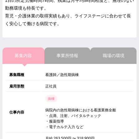
1日の所定労働時間7時間、残業は月平均5時間程度と、無理のない
勤務環境も特長です。
育児・介護休業の取得実績もあり、ライフステージに合わせて長
く安心して働ける病院です。
募集内容
事業所情報
職場の環境
募集職種
看護師／急性期病棟
雇用形態
正社員
病棟
病院内の急性期病棟における看護業務全般
仕事内容
・点滴、注射、バイタルチェック
・服薬指導
・電子カルテ入力 など
月給 263,500円 〜 318,900円