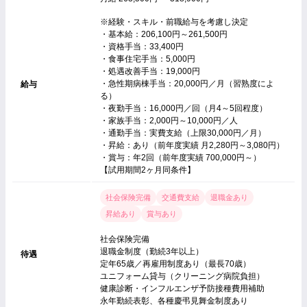
※経験・スキル・前職給与を考慮し決定
・基本給：206,100円～261,500円
・資格手当：33,400円
・食事住宅手当：5,000円
・処遇改善手当：19,000円
・急性期病棟手当：20,000円／月（習熟度によ
給与
る）
・夜勤手当：16,000円／回（月4～5回程度）
・家族手当：2,000円～10,000円／人
・通勤手当：実費支給（上限30,000円／月）
・昇給：あり（前年度実績 月2,280円～3,080円）
・賞与：年2回（前年度実績 700,000円～）
【試用期間2ヶ月同条件】
社会保険完備
交通費支給
退職金あり
昇給あり
賞与あり
社会保険完備
退職金制度（勤続3年以上）
待遇
定年65歳／再雇用制度あり（最長70歳）
ユニフォーム貸与（クリーニング病院負担）
健康診断・インフルエンザ予防接種費用補助
永年勤続表彰、各種慶弔見舞金制度あり