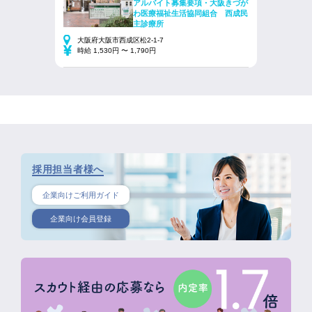
アルバイト募集要項・大阪きづが
わ医療福祉生活協同組合 西成民
主診療所
大阪府大阪市西成区松2-1-7
時給 1,530円 〜 1,790円
採用担当者様へ
企業向けご利用ガイド
企業向け会員登録