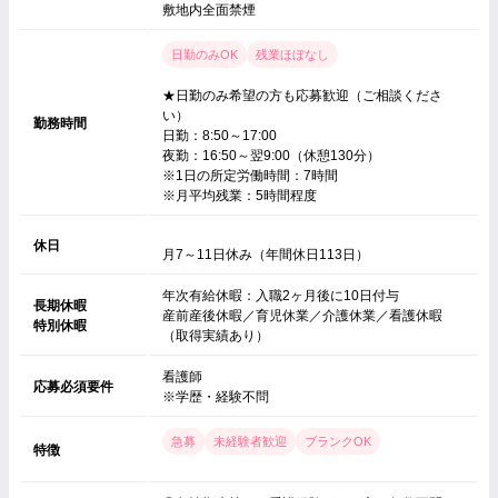
敷地内全面禁煙
日勤のみOK
残業ほぼなし
★日勤のみ希望の方も応募歓迎（ご相談くださ
い）
勤務時間
日勤：8:50～17:00
夜勤：16:50～翌9:00（休憩130分）
※1日の所定労働時間：7時間
※月平均残業：5時間程度
休日
月7～11日休み（年間休日113日）
年次有給休暇：入職2ヶ月後に10日付与
長期休暇
産前産後休暇／育児休業／介護休業／看護休暇
特別休暇
（取得実績あり）
看護師
応募必須要件
※学歴・経験不問
急募
未経験者歓迎
ブランクOK
特徴