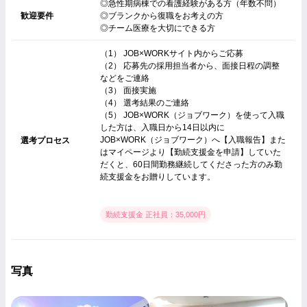
◎急性期病棟での看護経験がある方（年数不問）
歓迎要件
◎ブランクから復職をお考えの方
◎チーム医療を大切にできる方
（1） JOB×WORKサイト内からご応募
（2） 応募先の採用担当者から、面接日程の調整
などをご連絡
（3） 面接実施
（4） 選考結果のご連絡
（5） JOB×WORK（ジョブワーク）を使って入職
した方は、入職日から14日以内に
JOB×WORK（ジョブワーク）へ【入職報告】また
選考プロセス
はマイページより【勤続支援金を申請】していた
だくと、60日間勤務継続してくださった方のみ勤
続支援金をお贈りしています。
勤続支援金 正社員：35,000円
写真