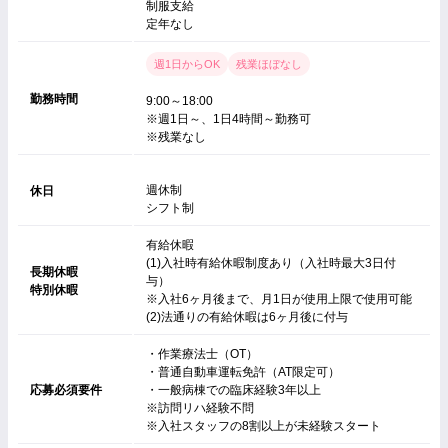
制服支給
定年なし
週1日からOK
残業ほぼなし
勤務時間
9:00～18:00
※週1日～、1日4時間～勤務可
※残業なし
週休制
休日
シフト制
有給休暇
(1)入社時有給休暇制度あり（入社時最大3日付
長期休暇
与）
特別休暇
※入社6ヶ月後まで、月1日が使用上限で使用可能
(2)法通りの有給休暇は6ヶ月後に付与
・作業療法士（OT）
・普通自動車運転免許（AT限定可）
応募必須要件
・一般病棟での臨床経験3年以上
※訪問リハ経験不問
※入社スタッフの8割以上が未経験スタート