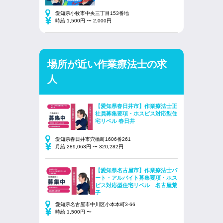
愛知県小牧市中央三丁目153番地
時給 1,500円 〜 2,000円
場所が近い作業療法士の求
人
【愛知県春日井市】作業療法士正
社員募集要項・ホスピス対応型住
宅リベル 春日井
愛知県春日井市穴橋町1606番261
月給 289,063円 〜 320,282円
【愛知県名古屋市】作業療法士パ
ート・アルバイト募集要項・ホス
ピス対応型住宅リベル 名古屋荒
子
愛知県名古屋市中川区小本本町3-66
時給 1,500円 〜