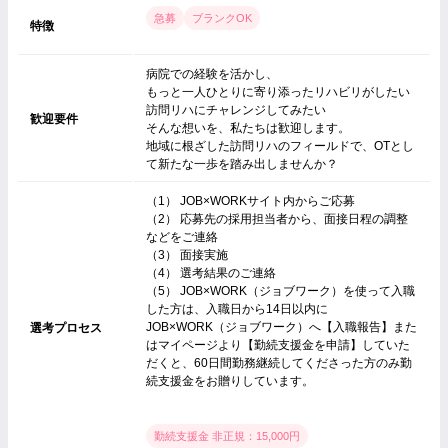
急募
ブランクOK
特徴
病院での経験を活かし、
もっと一人ひとりに寄り添ったリハビリがしたい
訪問リハにチャレンジしてみたい
歓迎要件
そんな想いを、私たちは歓迎します。
地域に根ざした訪問リハのフィールドで、OTとし
て新たな一歩を踏み出しませんか？
（1） JOB×WORKサイト内からご応募
（2） 応募先の採用担当者から、面接日程の調整
などをご連絡
（3） 面接実施
（4） 選考結果のご連絡
（5） JOB×WORK（ジョブワーク）を使って入職
した方は、入職日から14日以内に
JOB×WORK（ジョブワーク）へ【入職報告】また
選考プロセス
はマイページより【勤続支援金を申請】していた
だくと、60日間勤務継続してくださった方のみ勤
続支援金をお贈りしています。
勤続支援金 非正規：15,000円