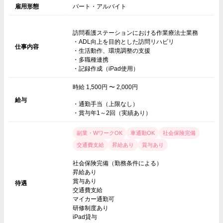
雇用形態
パート・アルバイト
訪問看護ステーションにおける作業療法士業務
・ADL向上を目的とした訪問リハビリ
仕事内容
・生活動作、環境調整の支援
・多職種連携
・記録作成（iPad使用）
時給 1,500円 〜 2,000円
給与
・通勤手当（上限なし）
・賞与年1～2回（実績あり）
副業・WワークOK
車通勤OK
社会保険完備
交通費支給
昇給あり
賞与あり
社会保険完備（勤務条件による）
昇給あり
賞与あり
待遇
交通費支給
マイカー通勤可
研修制度あり
iPad貸与