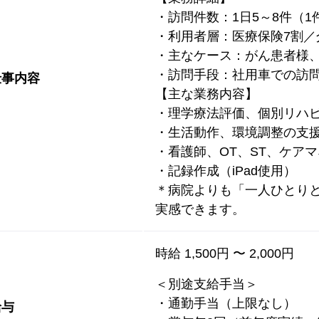
・訪問件数：1日5～8件（1件
・利用者層：医療保険7割／
・主なケース：がん患者様
・訪問手段：社用車での訪
仕事内容
【主な業務内容】
・理学療法評価、個別リハ
・生活動作、環境調整の支
・看護師、OT、ST、ケア
・記録作成（iPad使用）
＊病院よりも「一人ひとり
実感できます。
時給 1,500円 〜 2,000円
＜別途支給手当＞
・通勤手当（上限なし）
給与