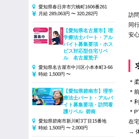
愛知県春日井市穴橋町1606番261
月給 289,063円 〜 320,282円
訪
同
【愛知県名古屋市】理
安
学療法士パート・アル
バイト募集要項・ホス
ピス対応型住宅リベ
ル 名古屋荒子
愛知県名古屋市中川区小本本町3-66
時給 1,500円 〜
＊
【愛知県碧南市】理学
＊
療法士パート・アルバ
＊
イト募集要項・訪問看
＊P
護リベル 碧南
愛知県碧南市新川町3丁目15番地
在
時給 1,500円 〜 2,000円
→ 