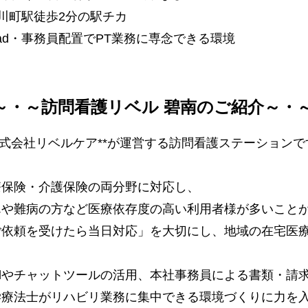
川町駅徒歩2分の駅チカ
Pad・事務員配置でPT業務に専念できる環境
～・～訪問看護リベル 碧南のご紹介～・
株式会社リベルケア**が運営する訪問看護ステーションで
療保険・介護保険の両分野に対応し、
んや難病の方など医療依存度の高い利用者様が多いこと
ご依頼を受けたら当日対応」を大切にし、地域の在宅医
Padやチャットツールの活用、本社事務員による書類・請
学療法士がリハビリ業務に集中できる環境づくりに力を