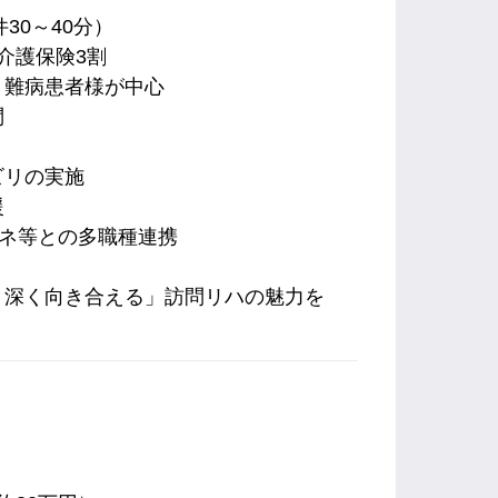
30～40分）
介護保険3割
、難病患者様が中心
問
ビリの実施
援
マネ等との多職種連携
と深く向き合える」訪問リハの魅力を