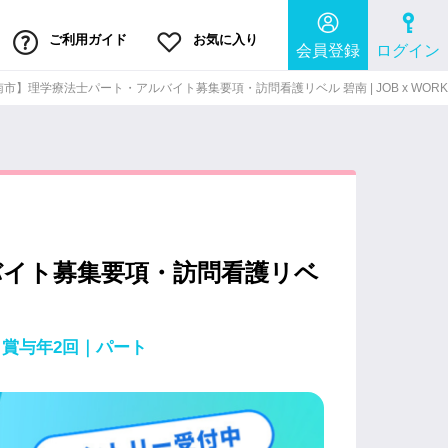
ご利用ガイド
お気に入り
会員登録
ログイン
市】理学療法士パート・アルバイト募集要項・訪問看護リベル 碧南 | JOB x WORK
バイト募集要項・訪問看護リベ
～｜賞与年2回｜パート