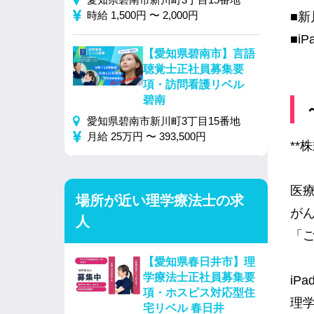
時給 1,500円 〜 2,000円
■新
■i
【愛知県碧南市】言語
聴覚士正社員募集要
項・訪問看護リベル
碧南
愛知県碧南市新川町3丁目15番地
月給 25万円 〜 393,500円
**
医
場所が近い理学療法士の求
が
人
「
【愛知県春日井市】理
学療法士正社員募集要
i
項・ホスピス対応型住
理
宅リベル 春日井