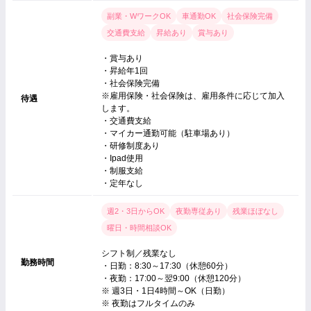
副業・WワークOK
車通勤OK
社会保険完備
交通費支給
昇給あり
賞与あり
・賞与あり
・昇給年1回
・社会保険完備
※雇用保険・社会保険は、雇用条件に応じて加入
待遇
します。
・交通費支給
・マイカー通勤可能（駐車場あり）
・研修制度あり
・Ipad使用
・制服支給
・定年なし
週2・3日からOK
夜勤専従あり
残業ほぼなし
曜日・時間相談OK
シフト制／残業なし
勤務時間
・日勤：8:30～17:30（休憩60分）
・夜勤：17:00～翌9:00（休憩120分）
※ 週3日・1日4時間～OK（日勤）
※ 夜勤はフルタイムのみ