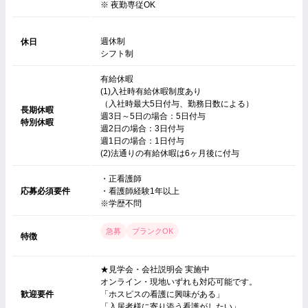
※ 夜勤専従OK
週休制
休日
シフト制
有給休暇
(1)入社時有給休暇制度あり
（入社時最大5日付与、勤務日数による）
長期休暇
週3日～5日の場合：5日付与
特別休暇
週2日の場合：3日付与
週1日の場合：1日付与
(2)法通りの有給休暇は6ヶ月後に付与
・正看護師
応募必須要件
・看護師経験1年以上
※学歴不問
急募
ブランクOK
特徴
★見学会・会社説明会 実施中
オンライン・現地いずれも対応可能です。
歓迎要件
「ホスピスの看護に興味がある」
「入居者様に寄り添う看護がしたい」