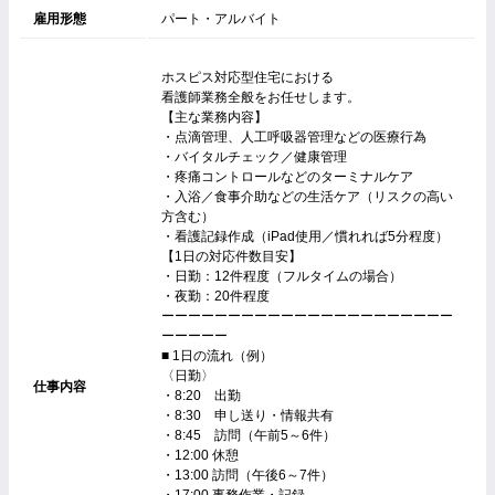
雇用形態
パート・アルバイト
ホスピス対応型住宅における
看護師業務全般をお任せします。
【主な業務内容】
・点滴管理、人工呼吸器管理などの医療行為
・バイタルチェック／健康管理
・疼痛コントロールなどのターミナルケア
・入浴／食事介助などの生活ケア（リスクの高い
方含む）
・看護記録作成（iPad使用／慣れれば5分程度）
【1日の対応件数目安】
・日勤：12件程度（フルタイムの場合）
・夜勤：20件程度
ーーーーーーーーーーーーーーーーーーーーーー
ーーーーー
■ 1日の流れ（例）
〈日勤〉
仕事内容
・8:20 出勤
・8:30 申し送り・情報共有
・8:45 訪問（午前5～6件）
・12:00 休憩
・13:00 訪問（午後6～7件）
・17:00 事務作業・記録