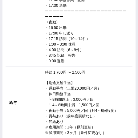
・17:30 退勤
ーーーーーーーーーーーーーーーーーーーーーー
ーーーーー
〈夜勤〉
・16:50 出勤
・17:00 申し送り
・17:15 訪問（10～14件）
・1:00～3:00 休憩
・4:00 訪問（6～9件）
・8:45 記録、報告
・9:00 退勤
時給 1,700円 〜 2,500円
【別途支給手当】
・通勤手当（上限20,000円／月）
・休日勤務手当
└ 8時間以上：3,000円／回
給与
└ 4～8時間未満：1,500円／回
・夜勤手当：5,000円／回（月4～6回程度）
・賞与あり（前年度実績なし）
・昇給あり
※雇用期間：1年（原則更新）
※試用期間：3ヶ月（条件変更なし）