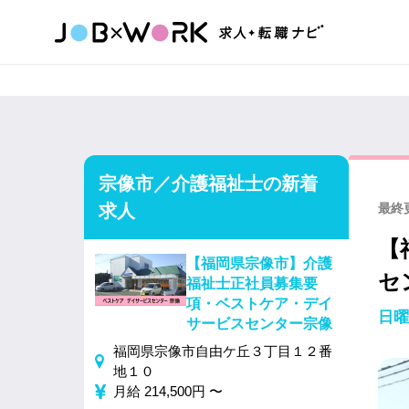
宗像市／介護福祉士の新着
求人
最終更
【
【福岡県宗像市】介護
セ
福祉士正社員募集要
項・ベストケア・デイ
日曜
サービスセンター宗像
福岡県宗像市自由ケ丘３丁目１２番
地１０
月給 214,500円 〜