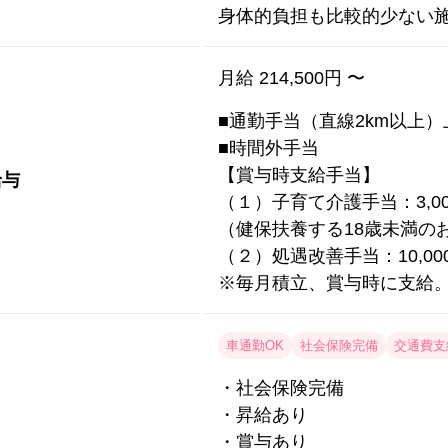
身体的負担も比較的少ない
月給 214,500円 〜
■通勤手当（直線2km以上）上
■時間外手当
【賞与時支給手当】
給与
（１）子育て介護手当：3,00
（健保扶養する18歳未満の
（２）処遇改善手当：10,00
※毎月積立、賞与時に支給
車通勤OK
社会保険完備
交通費支
・社会保険完備
・昇給あり
・賞与あり