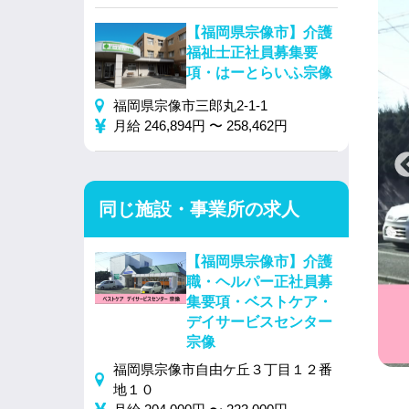
【福岡県宗像市】介護
福祉士正社員募集要
項・はーとらいふ宗像
福岡県宗像市三郎丸2-1-1
月給 246,894円 〜 258,462円
同じ施設・事業所の求人
【福岡県宗像市】介護
職・ヘルパー正社員募
集要項・ベストケア・
デイサービスセンター
宗像
福岡県宗像市自由ケ丘３丁目１２番
地１０