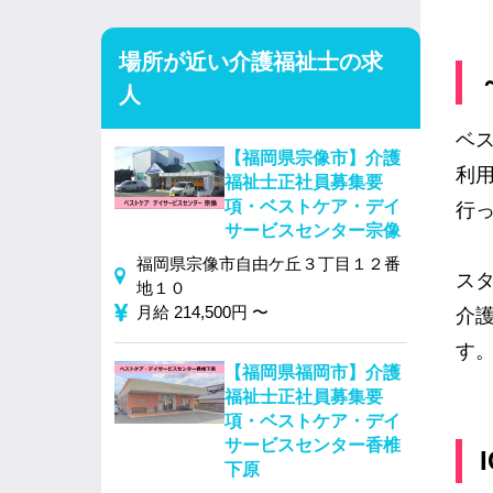
場所が近い介護福祉士の求
人
ベ
【福岡県宗像市】介護
利
福祉士正社員募集要
項・ベストケア・デイ
行
サービスセンター宗像
福岡県宗像市自由ケ丘３丁目１２番
ス
地１０
月給 214,500円 〜
介
す
【福岡県福岡市】介護
福祉士正社員募集要
項・ベストケア・デイ
サービスセンター香椎
下原