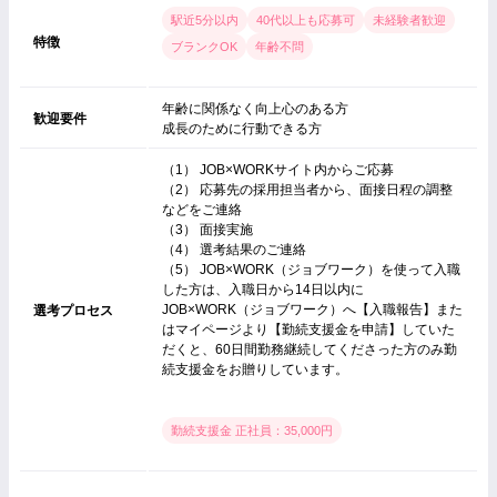
駅近5分以内
40代以上も応募可
未経験者歓迎
特徴
ブランクOK
年齢不問
年齢に関係なく向上心のある方
歓迎要件
成長のために行動できる方
（1） JOB×WORKサイト内からご応募
（2） 応募先の採用担当者から、面接日程の調整
などをご連絡
（3） 面接実施
（4） 選考結果のご連絡
（5） JOB×WORK（ジョブワーク）を使って入職
した方は、入職日から14日以内に
JOB×WORK（ジョブワーク）へ【入職報告】また
選考プロセス
はマイページより【勤続支援金を申請】していた
だくと、60日間勤務継続してくださった方のみ勤
続支援金をお贈りしています。
勤続支援金 正社員：35,000円