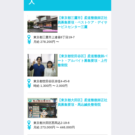
人
【東京都三鷹市】柔道整復師正社
員募集要項・ベストケア・デイサ
ービスセンター三鷹
東京都三鷹市上連雀6丁目19-7
月給 278,200円 〜
【東京都世田谷区】柔道整復師パ
ート・アルバイト募集要項・上竹
整骨院
東京都世田谷区赤堤4-45-8
時給 1,300円 〜 2,000円
【東京都大田区】柔道整復師正社
員募集要項・馬込鍼灸整骨院
東京都大田区西馬込2-19-6
月給 273,000円 〜 446,000円