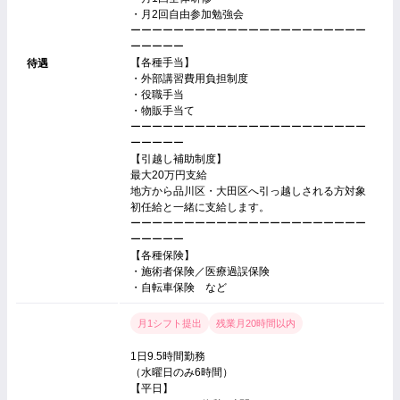
・月2回自由参加勉強会
ーーーーーーーーーーーーーーーーーーーーーー
ーーーーー
【各種手当】
待遇
・外部講習費用負担制度
・役職手当
・物販手当て
ーーーーーーーーーーーーーーーーーーーーーー
ーーーーー
【引越し補助制度】
最大20万円支給
地方から品川区・大田区へ引っ越しされる方対象
初任給と一緒に支給します。
ーーーーーーーーーーーーーーーーーーーーーー
ーーーーー
【各種保険】
・施術者保険／医療過誤保険
・自転車保険 など
月1シフト提出
残業月20時間以内
1日9.5時間勤務
（水曜日のみ6時間）
【平日】