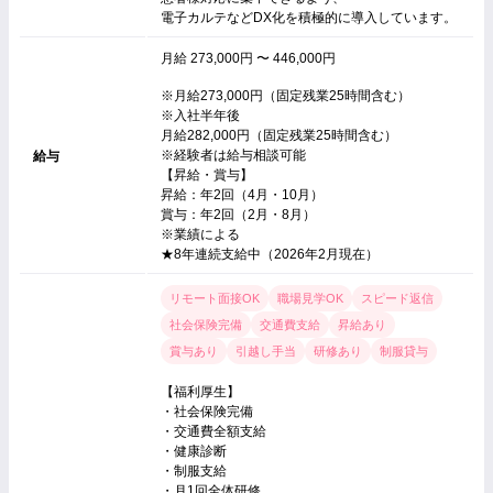
電子カルテなどDX化を積極的に導入しています。
月給 273,000円 〜 446,000円
※月給273,000円（固定残業25時間含む）
※入社半年後
月給282,000円（固定残業25時間含む）
※経験者は給与相談可能
給与
【昇給・賞与】
昇給：年2回（4月・10月）
賞与：年2回（2月・8月）
※業績による
★8年連続支給中（2026年2月現在）
リモート面接OK
職場見学OK
スピード返信
社会保険完備
交通費支給
昇給あり
賞与あり
引越し手当
研修あり
制服貸与
【福利厚生】
・社会保険完備
・交通費全額支給
・健康診断
・制服支給
・月1回全体研修