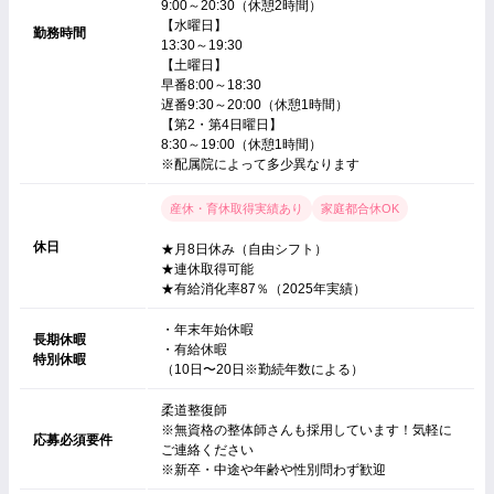
9:00～20:30（休憩2時間）
【水曜日】
勤務時間
13:30～19:30
【土曜日】
早番8:00～18:30
遅番9:30～20:00（休憩1時間）
【第2・第4日曜日】
8:30～19:00（休憩1時間）
※配属院によって多少異なります
産休・育休取得実績あり
家庭都合休OK
休日
★月8日休み（自由シフト）
★連休取得可能
★有給消化率87％（2025年実績）
・年末年始休暇
長期休暇
・有給休暇
特別休暇
（10日〜20日※勤続年数による）
柔道整復師
※無資格の整体師さんも採用しています！気軽に
応募必須要件
ご連絡ください
※新卒・中途や年齢や性別問わず歓迎