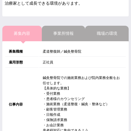
治療家として成長できる環境があります。
募集内容
事業所情報
職場の環境
募集職種
柔道整復師／鍼灸整骨院
雇用形態
正社員
鍼灸整骨院での施術業務および院内業務全般をお
任せします。
【具体的な業務】
・受付業務
・患者様のカウンセリング
・施術業務（柔道整復・鍼灸・整体など）
仕事内容
・顧客管理業務
・日報作成
・保険請求業務
・お会計業務
患者様対応に集中できるよう、