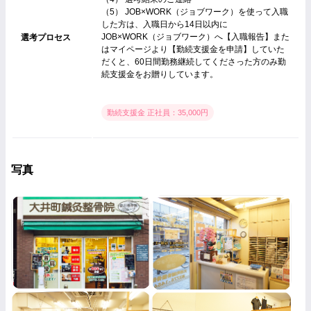
（5） JOB×WORK（ジョブワーク）を使って入職
した方は、入職日から14日以内に
JOB×WORK（ジョブワーク）へ【入職報告】また
選考プロセス
はマイページより【勤続支援金を申請】していた
だくと、60日間勤務継続してくださった方のみ勤
続支援金をお贈りしています。
勤続支援金 正社員：35,000円
写真