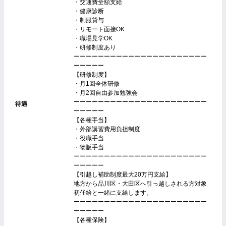
・交通費全額支給
・健康診断
・制服貸与
・リモート面接OK
・職場見学OK
・研修制度あり
ーーーーーーーーーーーーーーーーーーーーーー
ーーーーー
【研修制度】
・月1回全体研修
・月2回自由参加勉強会
ーーーーーーーーーーーーーーーーーーーーーー
待遇
ーーーーー
【各種手当】
・外部講習費用負担制度
・役職手当
・物販手当
ーーーーーーーーーーーーーーーーーーーーーー
ーーーーー
【引越し補助制度最大20万円支給】
地方から品川区・大田区へ引っ越しされる方対象
初任給と一緒に支給します。
ーーーーーーーーーーーーーーーーーーーーーー
ーーーーー
【各種保険】