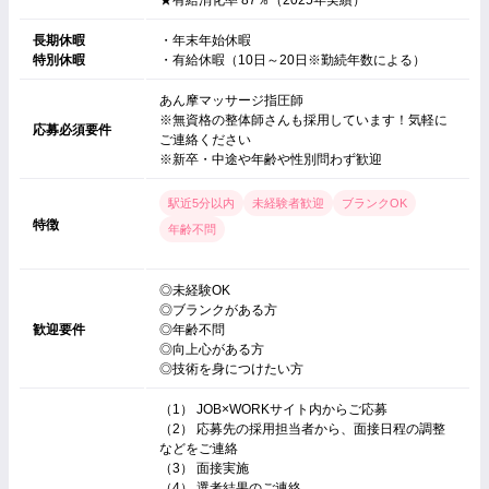
長期休暇
・年末年始休暇
特別休暇
・有給休暇（10日～20日※勤続年数による）
あん摩マッサージ指圧師
※無資格の整体師さんも採用しています！気軽に
応募必須要件
ご連絡ください
※新卒・中途や年齢や性別問わず歓迎
駅近5分以内
未経験者歓迎
ブランクOK
特徴
年齢不問
◎未経験OK
◎ブランクがある方
歓迎要件
◎年齢不問
◎向上心がある方
◎技術を身につけたい方
（1） JOB×WORKサイト内からご応募
（2） 応募先の採用担当者から、面接日程の調整
などをご連絡
（3） 面接実施
（4） 選考結果のご連絡