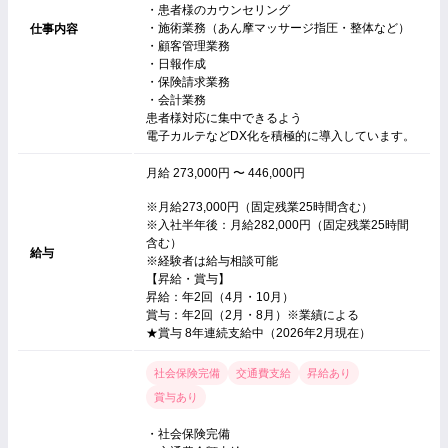
・患者様のカウンセリング
・施術業務（あん摩マッサージ指圧・整体など）
仕事内容
・顧客管理業務
・日報作成
・保険請求業務
・会計業務
患者様対応に集中できるよう
電子カルテなどDX化を積極的に導入しています。
月給 273,000円 〜 446,000円
※月給273,000円（固定残業25時間含む）
※入社半年後：月給282,000円（固定残業25時間
含む）
給与
※経験者は給与相談可能
【昇給・賞与】
昇給：年2回（4月・10月）
賞与：年2回（2月・8月）※業績による
★賞与 8年連続支給中（2026年2月現在）
社会保険完備
交通費支給
昇給あり
賞与あり
・社会保険完備