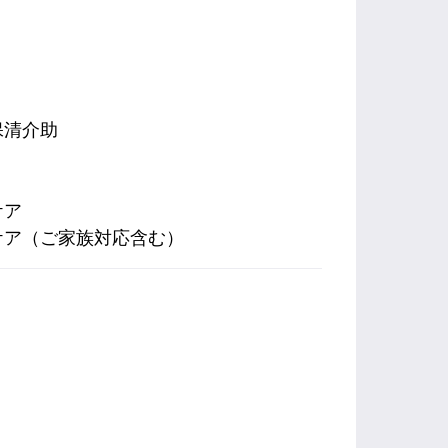
保清介助
ケア
ケア（ご家族対応含む）