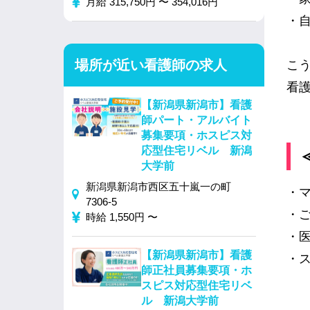
月給 315,750円 〜 354,016円
・
場所が近い看護師の求人
こ
看
【新潟県新潟市】看護
師パート・アルバイト
募集要項・ホスピス対
応型住宅リベル 新潟
大学前
新潟県新潟市西区五十嵐一の町
・マ
7306-5
・
時給 1,550円 〜
・
【新潟県新潟市】看護
・
師正社員募集要項・ホ
スピス対応型住宅リベ
ル 新潟大学前