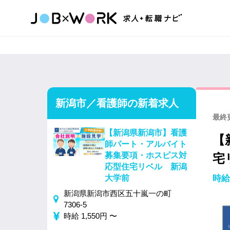
新潟市／看護師の新着求人
最終更
【新潟県新潟市】看護
【
師パート・アルバイト
募集要項・ホスピス対
宅
応型住宅リベル 新潟
大学前
時給
新潟県新潟市西区五十嵐一の町
7306-5
時給 1,550円 〜