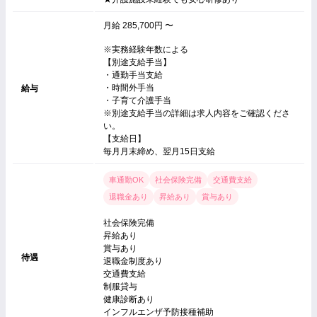
月給 285,700円 〜
※実務経験年数による
【別途支給手当】
・通勤手当支給
・時間外手当
給与
・子育て介護手当
※別途支給手当の詳細は求人内容をご確認くださ
い。
【支給日】
毎月月末締め、翌月15日支給
車通勤OK
社会保険完備
交通費支給
退職金あり
昇給あり
賞与あり
社会保険完備
昇給あり
賞与あり
待遇
退職金制度あり
交通費支給
制服貸与
健康診断あり
インフルエンザ予防接種補助