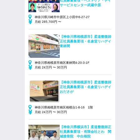
社員募集要項・ベストケア・デイ
サービスセンター武蔵中原
神奈川県川崎市中原区上小田中6-27-27
月給 285,700円 〜
【神奈川県相模原市】柔道整復師
正社員募集要項・名倉堂リハデイ
東林間
神奈川県相模原市南区東林間4-20-3-1F
月給 24万円 〜 30万円
【神奈川県相模原市】柔道整復師
正社員募集要項・名倉堂リハデイ
おださが
神奈川県相模原市南区相模台1-8-16 1階
月給 24万円 〜 30万円
【神奈川県横浜市】柔道整復師正
社員募集要項・有限会社とわ 関
城接骨院 中白根院