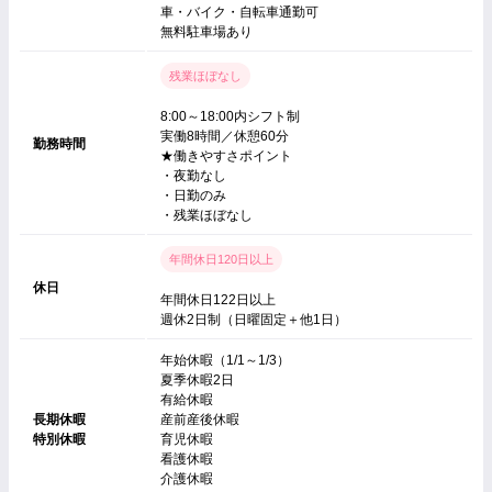
車・バイク・自転車通勤可
無料駐車場あり
残業ほぼなし
8:00～18:00内シフト制
実働8時間／休憩60分
勤務時間
★働きやすさポイント
・夜勤なし
・日勤のみ
・残業ほぼなし
年間休日120日以上
休日
年間休日122日以上
週休2日制（日曜固定＋他1日）
年始休暇（1/1～1/3）
夏季休暇2日
有給休暇
長期休暇
産前産後休暇
特別休暇
育児休暇
看護休暇
介護休暇