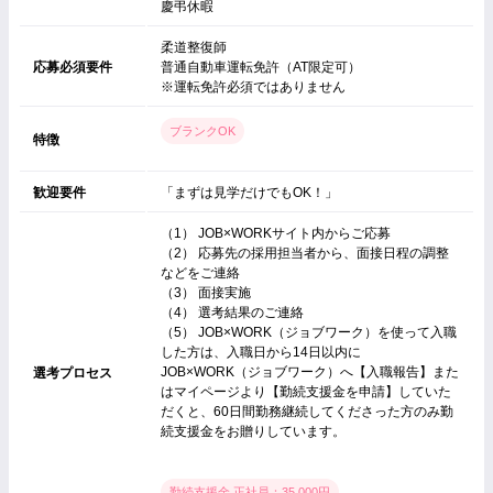
慶弔休暇
柔道整復師
応募必須要件
普通自動車運転免許（AT限定可）
※運転免許必須ではありません
ブランクOK
特徴
歓迎要件
「まずは見学だけでもOK！」
（1） JOB×WORKサイト内からご応募
（2） 応募先の採用担当者から、面接日程の調整
などをご連絡
（3） 面接実施
（4） 選考結果のご連絡
（5） JOB×WORK（ジョブワーク）を使って入職
した方は、入職日から14日以内に
JOB×WORK（ジョブワーク）へ【入職報告】また
選考プロセス
はマイページより【勤続支援金を申請】していた
だくと、60日間勤務継続してくださった方のみ勤
続支援金をお贈りしています。
勤続支援金 正社員：35,000円