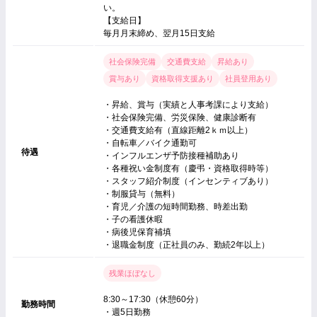
い。
【支給日】
毎月月末締め、翌月15日支給
社会保険完備
交通費支給
昇給あり
賞与あり
資格取得支援あり
社員登用あり
・昇給、賞与（実績と人事考課により支給）
・社会保険完備、労災保険、健康診断有
・交通費支給有（直線距離2ｋｍ以上）
・自転車／バイク通勤可
待遇
・インフルエンザ予防接種補助あり
・各種祝い金制度有（慶弔・資格取得時等）
・スタッフ紹介制度（インセンティブあり）
・制服貸与（無料）
・育児／介護の短時間勤務、時差出勤
・子の看護休暇
・病後児保育補填
・退職金制度（正社員のみ、勤続2年以上）
残業ほぼなし
8:30～17:30（休憩60分）
勤務時間
・週5日勤務