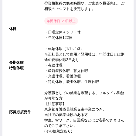
◎資格取得の勉強時間や、ご家庭を最優先し、ご
相談の上シフトを決定します。
年間休日120日以上
休日
・日曜定休＋シフト休
・年間休日122日
・年始休暇（1/1～1/3）
※正社員として雇用／登用後は、年間休日とは別
途の夏季休暇2日あり
長期休暇
・有給休暇
特別休暇
・産前産後休暇、育児休暇
・介護休暇、看護休暇
・特別休暇、慶弔休暇、生理休暇
介護職としての就業を希望する、フルタイム勤務
が可能な方
【注意事項】
東京都介護職員就業促進事業につき、
応募必須要件
当社での就業経験のある方、
学生、Wワーク、自営業などはご応募できません
のでご了承下さい。
(その他規定あり)