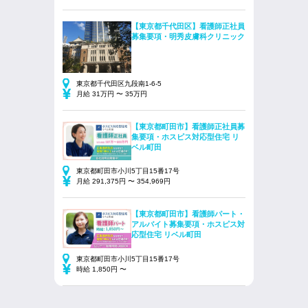
【東京都千代田区】看護師正社員
募集要項・明秀皮膚科クリニック
東京都千代田区九段南1-6-5
月給 31万円 〜 35万円
【東京都町田市】看護師正社員募
集要項・ホスピス対応型住宅 リ
ベル町田
東京都町田市小川5丁目15番17号
月給 291,375円 〜 354,969円
【東京都町田市】看護師パート・
アルバイト募集要項・ホスピス対
応型住宅 リベル町田
東京都町田市小川5丁目15番17号
時給 1,850円 〜