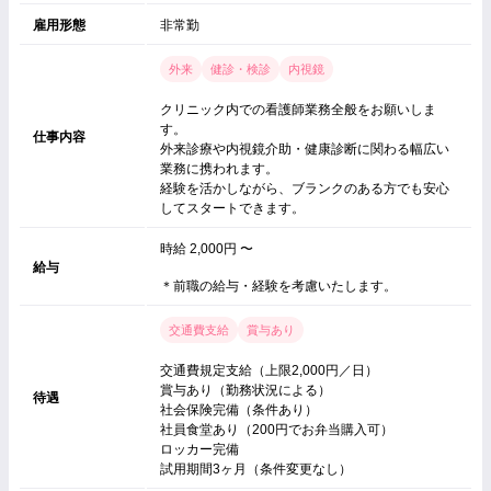
雇用形態
非常勤
外来
健診・検診
内視鏡
クリニック内での看護師業務全般をお願いしま
す。
仕事内容
外来診療や内視鏡介助・健康診断に関わる幅広い
業務に携われます。
経験を活かしながら、ブランクのある方でも安心
してスタートできます。
時給 2,000円 〜
給与
＊前職の給与・経験を考慮いたします。
交通費支給
賞与あり
交通費規定支給（上限2,000円／日）
賞与あり（勤務状況による）
待遇
社会保険完備（条件あり）
社員食堂あり（200円でお弁当購入可）
ロッカー完備
試用期間3ヶ月（条件変更なし）