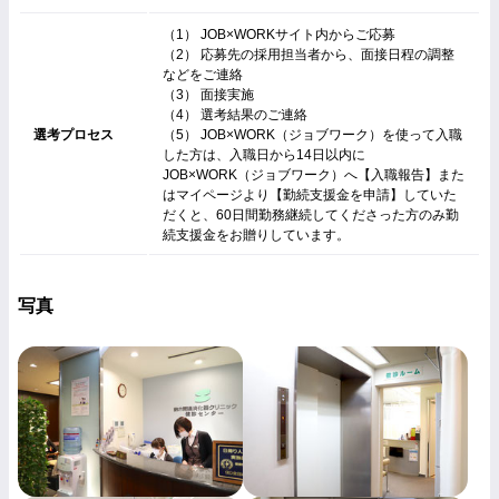
（1） JOB×WORKサイト内からご応募
（2） 応募先の採用担当者から、面接日程の調整
などをご連絡
（3） 面接実施
（4） 選考結果のご連絡
選考プロセス
（5） JOB×WORK（ジョブワーク）を使って入職
した方は、入職日から14日以内に
JOB×WORK（ジョブワーク）へ【入職報告】また
はマイページより【勤続支援金を申請】していた
だくと、60日間勤務継続してくださった方のみ勤
続支援金をお贈りしています。
写真