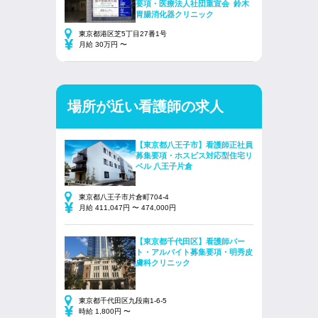
要項・医療法人社団重宣会 鈴木
胃腸消化器クリニック
東京都港区芝5丁目27番1号
月給 30万円 〜
場所が近い看護師の求人
【東京都八王子市】看護師正社員
募集要項・ホスピス対応型住宅リ
ベル 八王子片倉
東京都八王子市片倉町704-4
月給 411,047円 〜 474,000円
【東京都千代田区】看護師パー
ト・アルバイト募集要項・明秀皮
膚科クリニック
東京都千代田区九段南1-6-5
時給 1,800円 〜