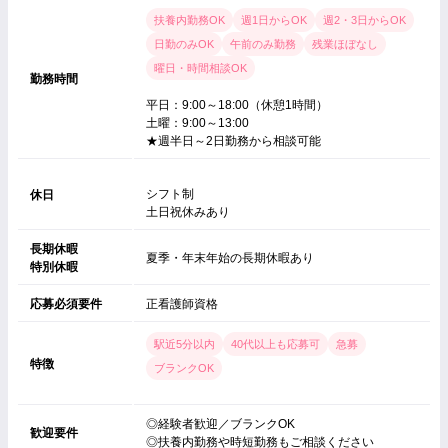
扶養内勤務OK
週1日からOK
週2・3日からOK
日勤のみOK
午前のみ勤務
残業ほぼなし
曜日・時間相談OK
勤務時間
平日：9:00～18:00（休憩1時間）
土曜：9:00～13:00
★週半日～2日勤務から相談可能
シフト制
休日
土日祝休みあり
長期休暇
夏季・年末年始の長期休暇あり
特別休暇
応募必須要件
正看護師資格
駅近5分以内
40代以上も応募可
急募
特徴
ブランクOK
◎経験者歓迎／ブランクOK
歓迎要件
◎扶養内勤務や時短勤務もご相談ください